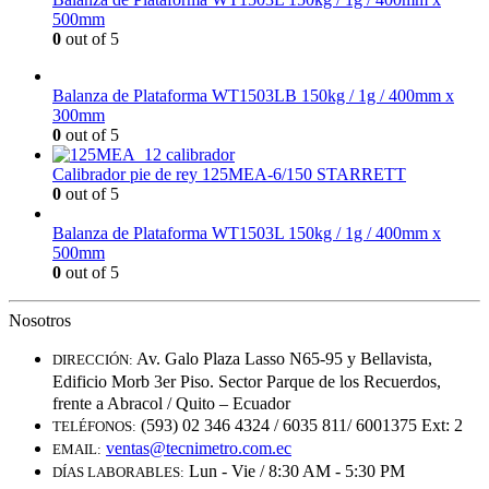
500mm
0
out of 5
Balanza de Plataforma WT1503LB 150kg / 1g / 400mm x
300mm
0
out of 5
Calibrador pie de rey 125MEA-6/150 STARRETT
0
out of 5
Balanza de Plataforma WT1503L 150kg / 1g / 400mm x
500mm
0
out of 5
Nosotros
Av. Galo Plaza Lasso N65-95 y Bellavista,
DIRECCIÓN:
Edificio Morb 3er Piso. Sector Parque de los Recuerdos,
frente a Abracol / Quito – Ecuador
(593) 02 346 4324 / 6035 811/ 6001375 Ext: 2
TELÉFONOS:
ventas@tecnimetro.com.ec
EMAIL:
Lun - Vie / 8:30 AM - 5:30 PM
DÍAS LABORABLES: