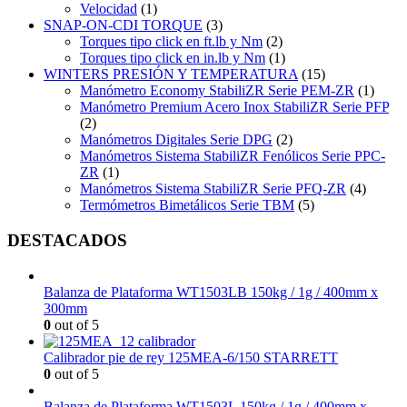
Velocidad
(1)
SNAP-ON-CDI TORQUE
(3)
Torques tipo click en ft.lb y Nm
(2)
Torques tipo click en in.lb y Nm
(1)
WINTERS PRESIÓN Y TEMPERATURA
(15)
Manómetro Economy StabiliZR Serie PEM-ZR
(1)
Manómetro Premium Acero Inox StabiliZR Serie PFP
(2)
Manómetros Digitales Serie DPG
(2)
Manómetros Sistema StabiliZR Fenólicos Serie PPC-
ZR
(1)
Manómetros Sistema StabiliZR Serie PFQ-ZR
(4)
Termómetros Bimetálicos Serie TBM
(5)
DESTACADOS
Balanza de Plataforma WT1503LB 150kg / 1g / 400mm x
300mm
0
out of 5
Calibrador pie de rey 125MEA-6/150 STARRETT
0
out of 5
Balanza de Plataforma WT1503L 150kg / 1g / 400mm x