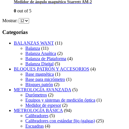
Medidor de ángulo magnético Starrett AM-2
0
out of 5
Mostrar:
Categorías
BALANZAS WANT
(11)
Balanza
(11)
Balanza Anaítica
(2)
Balanza de Plataforma
(4)
Balanza Digital
(5)
BLOQUES PATRÓN Y ACCESORIOS
(4)
Base magnética
(1)
Base para micrómetro
(1)
Bloques patrón
(2)
METROLOGÍA AVANZADA
(5)
Durómetros
(2)
Equipos y sistemas de medición óptica
(1)
Medidor de espesor
(2)
METROLOGÍA BÁSICA
(94)
Calibradores
(5)
Calibradores con estándar fijo (galgas)
(25)
Escuadras
(4)