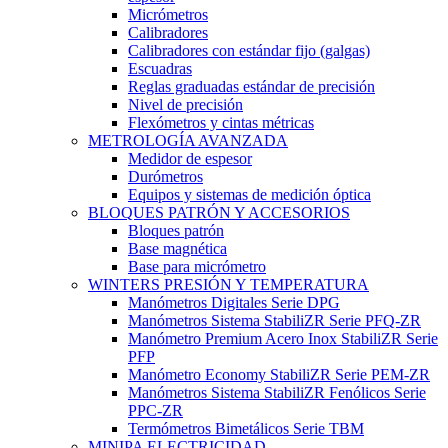
Micrómetros
Calibradores
Calibradores con estándar fijo (galgas)
Escuadras
Reglas graduadas estándar de precisión
Nivel de precisión
Flexómetros y cintas métricas
METROLOGÍA AVANZADA
Medidor de espesor
Durómetros
Equipos y sistemas de medición óptica
BLOQUES PATRÓN Y ACCESORIOS
Bloques patrón
Base magnética
Base para micrómetro
WINTERS PRESIÓN Y TEMPERATURA
Manómetros Digitales Serie DPG
Manómetros Sistema StabiliZR Serie PFQ-ZR
Manómetro Premium Acero Inox StabiliZR Serie
PFP
Manómetro Economy StabiliZR Serie PEM-ZR
Manómetros Sistema StabiliZR Fenólicos Serie
PPC-ZR
Termómetros Bimetálicos Serie TBM
MINIPA ELECTRICIDAD