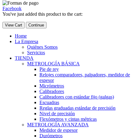
Facebook
You've just added this product to the cart:
View Cart
Continue
Home
La Empresa
Quiénes Somos
Servicios
TIENDA
METROLOGÍA BÁSICA
Pie de rey
Relojes comparadores, palpadores, medidor de
espesor
Micrómetros
Calibradores
Calibradores con estándar fijo (galgas)
Escuadras
Reglas graduadas estándar de precisión
Nivel de precisión
Flexómetros y cintas métricas
METROLOGÍA AVANZADA
Medidor de espesor
Durómetros