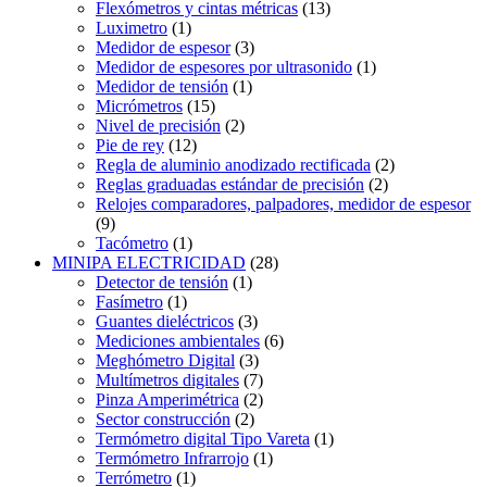
Flexómetros y cintas métricas
(13)
Luximetro
(1)
Medidor de espesor
(3)
Medidor de espesores por ultrasonido
(1)
Medidor de tensión
(1)
Micrómetros
(15)
Nivel de precisión
(2)
Pie de rey
(12)
Regla de aluminio anodizado rectificada
(2)
Reglas graduadas estándar de precisión
(2)
Relojes comparadores, palpadores, medidor de espesor
(9)
Tacómetro
(1)
MINIPA ELECTRICIDAD
(28)
Detector de tensión
(1)
Fasímetro
(1)
Guantes dieléctricos
(3)
Mediciones ambientales
(6)
Meghómetro Digital
(3)
Multímetros digitales
(7)
Pinza Amperimétrica
(2)
Sector construcción
(2)
Termómetro digital Tipo Vareta
(1)
Termómetro Infrarrojo
(1)
Terrómetro
(1)