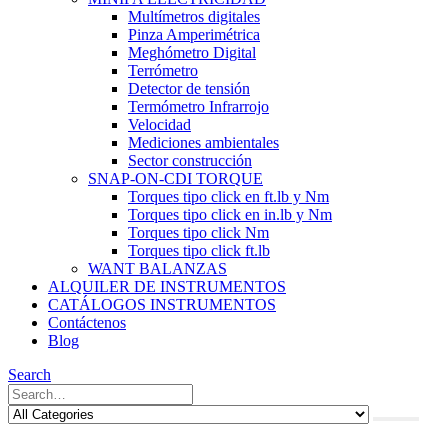
Multímetros digitales
Pinza Amperimétrica
Meghómetro Digital
Terrómetro
Detector de tensión
Termómetro Infrarrojo
Velocidad
Mediciones ambientales
Sector construcción
SNAP-ON-CDI TORQUE
Torques tipo click en ft.lb y Nm
Torques tipo click en in.lb y Nm
Torques tipo click Nm
Torques tipo click ft.lb
WANT BALANZAS
ALQUILER DE INSTRUMENTOS
CATÁLOGOS INSTRUMENTOS
Contáctenos
Blog
Search