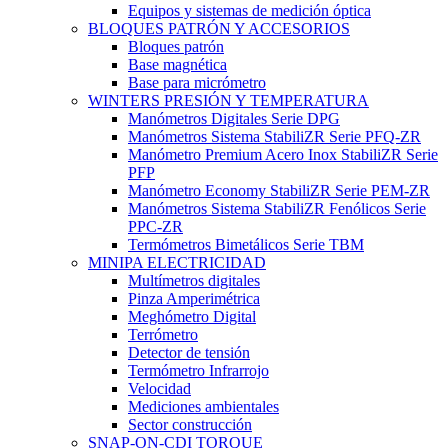
Equipos y sistemas de medición óptica
BLOQUES PATRÓN Y ACCESORIOS
Bloques patrón
Base magnética
Base para micrómetro
WINTERS PRESIÓN Y TEMPERATURA
Manómetros Digitales Serie DPG
Manómetros Sistema StabiliZR Serie PFQ-ZR
Manómetro Premium Acero Inox StabiliZR Serie
PFP
Manómetro Economy StabiliZR Serie PEM-ZR
Manómetros Sistema StabiliZR Fenólicos Serie
PPC-ZR
Termómetros Bimetálicos Serie TBM
MINIPA ELECTRICIDAD
Multímetros digitales
Pinza Amperimétrica
Meghómetro Digital
Terrómetro
Detector de tensión
Termómetro Infrarrojo
Velocidad
Mediciones ambientales
Sector construcción
SNAP-ON-CDI TORQUE