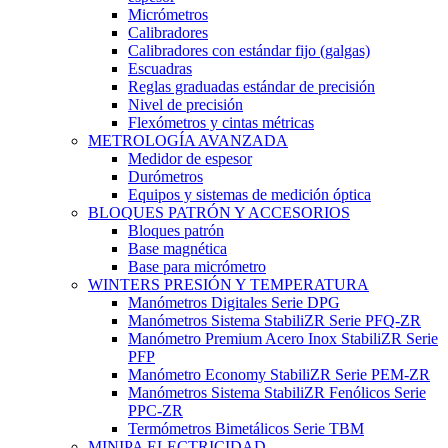
Micrómetros
Calibradores
Calibradores con estándar fijo (galgas)
Escuadras
Reglas graduadas estándar de precisión
Nivel de precisión
Flexómetros y cintas métricas
METROLOGÍA AVANZADA
Medidor de espesor
Durómetros
Equipos y sistemas de medición óptica
BLOQUES PATRÓN Y ACCESORIOS
Bloques patrón
Base magnética
Base para micrómetro
WINTERS PRESIÓN Y TEMPERATURA
Manómetros Digitales Serie DPG
Manómetros Sistema StabiliZR Serie PFQ-ZR
Manómetro Premium Acero Inox StabiliZR Serie
PFP
Manómetro Economy StabiliZR Serie PEM-ZR
Manómetros Sistema StabiliZR Fenólicos Serie
PPC-ZR
Termómetros Bimetálicos Serie TBM
MINIPA ELECTRICIDAD