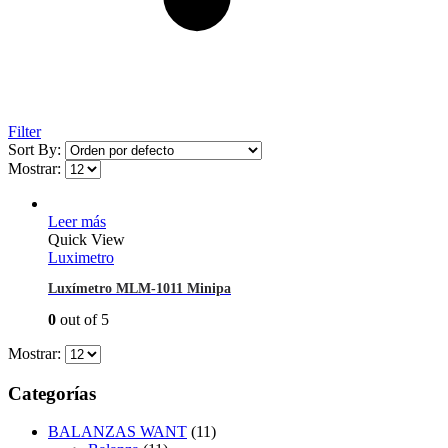
Filter
Sort By:
Mostrar:
Leer más
Quick View
Luximetro
Luxímetro MLM-1011 Minipa
0
out of 5
Mostrar:
Categorías
BALANZAS WANT
(11)