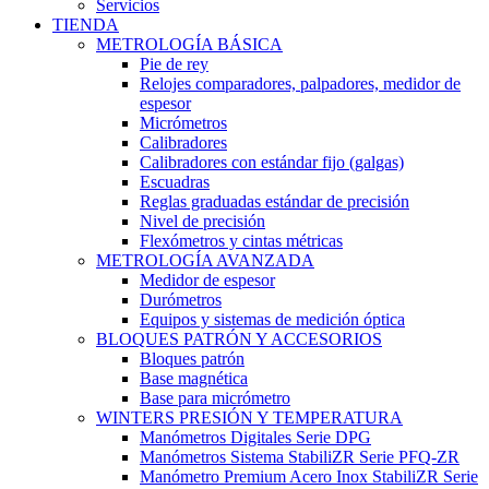
Servicios
TIENDA
METROLOGÍA BÁSICA
Pie de rey
Relojes comparadores, palpadores, medidor de
espesor
Micrómetros
Calibradores
Calibradores con estándar fijo (galgas)
Escuadras
Reglas graduadas estándar de precisión
Nivel de precisión
Flexómetros y cintas métricas
METROLOGÍA AVANZADA
Medidor de espesor
Durómetros
Equipos y sistemas de medición óptica
BLOQUES PATRÓN Y ACCESORIOS
Bloques patrón
Base magnética
Base para micrómetro
WINTERS PRESIÓN Y TEMPERATURA
Manómetros Digitales Serie DPG
Manómetros Sistema StabiliZR Serie PFQ-ZR
Manómetro Premium Acero Inox StabiliZR Serie