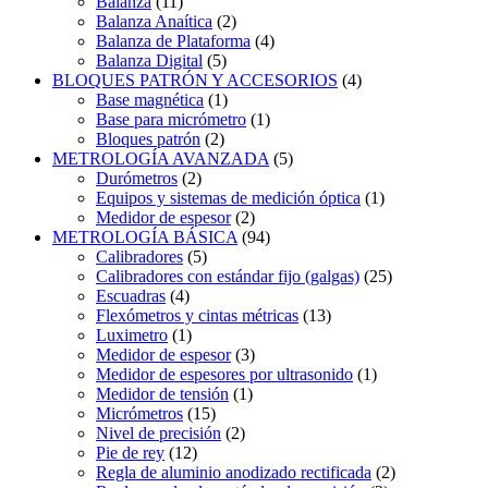
Balanza
(11)
Balanza Anaítica
(2)
Balanza de Plataforma
(4)
Balanza Digital
(5)
BLOQUES PATRÓN Y ACCESORIOS
(4)
Base magnética
(1)
Base para micrómetro
(1)
Bloques patrón
(2)
METROLOGÍA AVANZADA
(5)
Durómetros
(2)
Equipos y sistemas de medición óptica
(1)
Medidor de espesor
(2)
METROLOGÍA BÁSICA
(94)
Calibradores
(5)
Calibradores con estándar fijo (galgas)
(25)
Escuadras
(4)
Flexómetros y cintas métricas
(13)
Luximetro
(1)
Medidor de espesor
(3)
Medidor de espesores por ultrasonido
(1)
Medidor de tensión
(1)
Micrómetros
(15)
Nivel de precisión
(2)
Pie de rey
(12)
Regla de aluminio anodizado rectificada
(2)