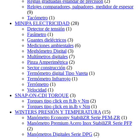
Reglas graduadas estándar de precisión
(2)
Relojes comparadores, palpadores, medidor de espesor
(9)
Tacómetro
(1)
MINIPA ELECTRICIDAD
(28)
Detector de tensión
(1)
Fasímetro
(1)
Guantes dieléctricos
(3)
Mediciones ambientales
(6)
Meghómetro Digital
(3)
Multímetros digitales
(7)
Pinza Amperimétrica
(2)
Sector construcción
(2)
Termómetro digital Tipo Vareta
(1)
Termómetro Infrarrojo
(1)
Terrómetro
(1)
Velocidad
(1)
SNAP-ON-CDI TORQUE
(3)
Torques tipo click en ft.lb y Nm
(2)
Torques tipo click en in.lb y Nm
(1)
WINTERS PRESIÓN Y TEMPERATURA
(15)
Manómetro Economy StabiliZR Serie PEM-ZR
(1)
Manómetro Premium Acero Inox StabiliZR Serie PFP
(2)
Manómetros Digitales Serie DPG
(2)