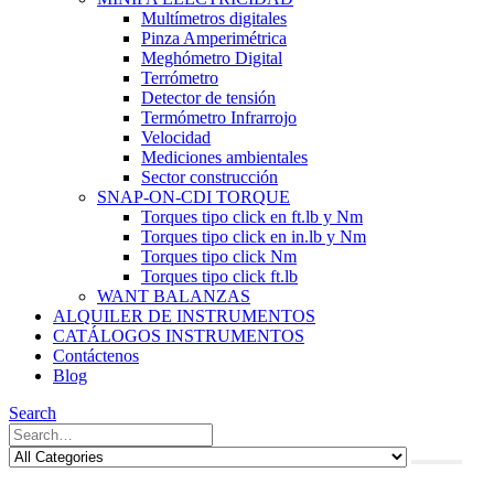
Multímetros digitales
Pinza Amperimétrica
Meghómetro Digital
Terrómetro
Detector de tensión
Termómetro Infrarrojo
Velocidad
Mediciones ambientales
Sector construcción
SNAP-ON-CDI TORQUE
Torques tipo click en ft.lb y Nm
Torques tipo click en in.lb y Nm
Torques tipo click Nm
Torques tipo click ft.lb
WANT BALANZAS
ALQUILER DE INSTRUMENTOS
CATÁLOGOS INSTRUMENTOS
Contáctenos
Blog
Search