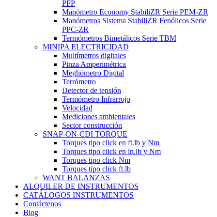
PFP
Manómetro Economy StabiliZR Serie PEM-ZR
Manómetros Sistema StabiliZR Fenólicos Serie
PPC-ZR
Termómetros Bimetálicos Serie TBM
MINIPA ELECTRICIDAD
Multímetros digitales
Pinza Amperimétrica
Meghómetro Digital
Terrómetro
Detector de tensión
Termómetro Infrarrojo
Velocidad
Mediciones ambientales
Sector construcción
SNAP-ON-CDI TORQUE
Torques tipo click en ft.lb y Nm
Torques tipo click en in.lb y Nm
Torques tipo click Nm
Torques tipo click ft.lb
WANT BALANZAS
ALQUILER DE INSTRUMENTOS
CATÁLOGOS INSTRUMENTOS
Contáctenos
Blog