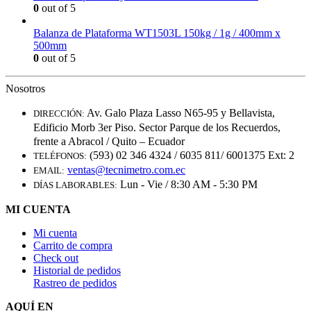
0
out of 5
Balanza de Plataforma WT1503L 150kg / 1g / 400mm x
500mm
0
out of 5
Nosotros
Av. Galo Plaza Lasso N65-95 y Bellavista,
DIRECCIÓN:
Edificio Morb 3er Piso. Sector Parque de los Recuerdos,
frente a Abracol / Quito – Ecuador
(593) 02 346 4324 / 6035 811/ 6001375 Ext: 2
TELÉFONOS:
ventas@tecnimetro.com.ec
EMAIL:
Lun - Vie / 8:30 AM - 5:30 PM
DÍAS LABORABLES:
MI CUENTA
Mi cuenta
Carrito de compra
Check out
Historial de pedidos
Rastreo de pedidos
AQUÍ EN