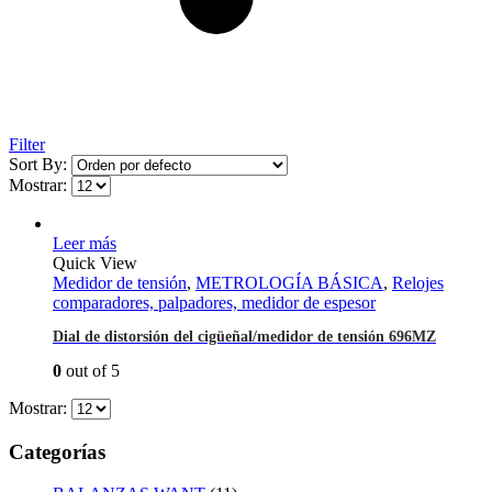
Filter
Sort By:
Mostrar:
Leer más
Quick View
Medidor de tensión
,
METROLOGÍA BÁSICA
,
Relojes
comparadores, palpadores, medidor de espesor
Dial de distorsión del cigüeñal/medidor de tensión 696MZ
0
out of 5
Mostrar:
Categorías