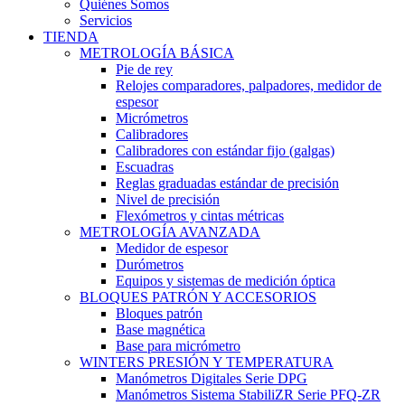
Quiénes Somos
Servicios
TIENDA
METROLOGÍA BÁSICA
Pie de rey
Relojes comparadores, palpadores, medidor de
espesor
Micrómetros
Calibradores
Calibradores con estándar fijo (galgas)
Escuadras
Reglas graduadas estándar de precisión
Nivel de precisión
Flexómetros y cintas métricas
METROLOGÍA AVANZADA
Medidor de espesor
Durómetros
Equipos y sistemas de medición óptica
BLOQUES PATRÓN Y ACCESORIOS
Bloques patrón
Base magnética
Base para micrómetro
WINTERS PRESIÓN Y TEMPERATURA
Manómetros Digitales Serie DPG
Manómetros Sistema StabiliZR Serie PFQ-ZR