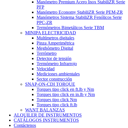
Manómetro Premium Acero Inox StabiliZR Serie
PFP
Manómetro Economy StabiliZR Serie PEM-ZR
Manómetros Sistema StabiliZR Fenólicos Serie
PPC-ZR
Termómetros Bimetálicos Serie TBM
MINIPA ELECTRICIDAD
Multímetros digitales
Pinza Amperimétrica
Meghómetro Digital
Terrómetro
Detector de tensión
Termómetro Infrarrojo
Velocidad
Mediciones ambientales
Sector construcción
SNAP-ON-CDI TORQUE
Torques tipo click en ft.lb y Nm
Torques tipo click en in.lb y Nm
Torques tipo click Nm
Torques tipo click ft.lb
WANT BALANZAS
ALQUILER DE INSTRUMENTOS
CATÁLOGOS INSTRUMENTOS
Contáctenos