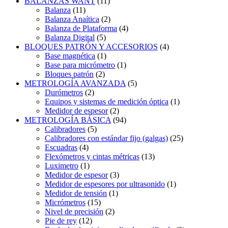
BALANZAS WANT
(11)
Balanza
(11)
Balanza Anaítica
(2)
Balanza de Plataforma
(4)
Balanza Digital
(5)
BLOQUES PATRÓN Y ACCESORIOS
(4)
Base magnética
(1)
Base para micrómetro
(1)
Bloques patrón
(2)
METROLOGÍA AVANZADA
(5)
Durómetros
(2)
Equipos y sistemas de medición óptica
(1)
Medidor de espesor
(2)
METROLOGÍA BÁSICA
(94)
Calibradores
(5)
Calibradores con estándar fijo (galgas)
(25)
Escuadras
(4)
Flexómetros y cintas métricas
(13)
Luximetro
(1)
Medidor de espesor
(3)
Medidor de espesores por ultrasonido
(1)
Medidor de tensión
(1)
Micrómetros
(15)
Nivel de precisión
(2)
Pie de rey
(12)