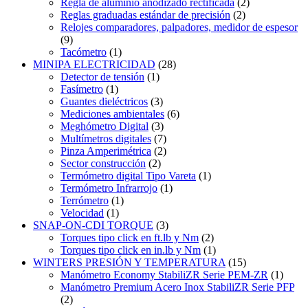
Regla de aluminio anodizado rectificada
(2)
Reglas graduadas estándar de precisión
(2)
Relojes comparadores, palpadores, medidor de espesor
(9)
Tacómetro
(1)
MINIPA ELECTRICIDAD
(28)
Detector de tensión
(1)
Fasímetro
(1)
Guantes dieléctricos
(3)
Mediciones ambientales
(6)
Meghómetro Digital
(3)
Multímetros digitales
(7)
Pinza Amperimétrica
(2)
Sector construcción
(2)
Termómetro digital Tipo Vareta
(1)
Termómetro Infrarrojo
(1)
Terrómetro
(1)
Velocidad
(1)
SNAP-ON-CDI TORQUE
(3)
Torques tipo click en ft.lb y Nm
(2)
Torques tipo click en in.lb y Nm
(1)
WINTERS PRESIÓN Y TEMPERATURA
(15)
Manómetro Economy StabiliZR Serie PEM-ZR
(1)
Manómetro Premium Acero Inox StabiliZR Serie PFP
(2)