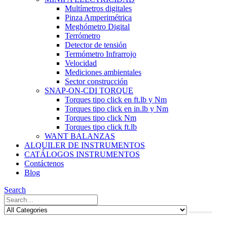
Multímetros digitales
Pinza Amperimétrica
Meghómetro Digital
Terrómetro
Detector de tensión
Termómetro Infrarrojo
Velocidad
Mediciones ambientales
Sector construcción
SNAP-ON-CDI TORQUE
Torques tipo click en ft.lb y Nm
Torques tipo click en in.lb y Nm
Torques tipo click Nm
Torques tipo click ft.lb
WANT BALANZAS
ALQUILER DE INSTRUMENTOS
CATÁLOGOS INSTRUMENTOS
Contáctenos
Blog
Search