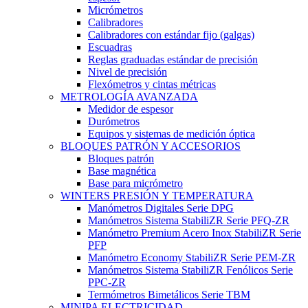
Micrómetros
Calibradores
Calibradores con estándar fijo (galgas)
Escuadras
Reglas graduadas estándar de precisión
Nivel de precisión
Flexómetros y cintas métricas
METROLOGÍA AVANZADA
Medidor de espesor
Durómetros
Equipos y sistemas de medición óptica
BLOQUES PATRÓN Y ACCESORIOS
Bloques patrón
Base magnética
Base para micrómetro
WINTERS PRESIÓN Y TEMPERATURA
Manómetros Digitales Serie DPG
Manómetros Sistema StabiliZR Serie PFQ-ZR
Manómetro Premium Acero Inox StabiliZR Serie
PFP
Manómetro Economy StabiliZR Serie PEM-ZR
Manómetros Sistema StabiliZR Fenólicos Serie
PPC-ZR
Termómetros Bimetálicos Serie TBM
MINIPA ELECTRICIDAD