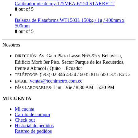
Calibrador pie de rey 125MEA-6/150 STARRETT
0
out of 5
Balanza de Plataforma WT1503L 150kg / 1g / 400mm x
500mm
0
out of 5
Nosotros
Av. Galo Plaza Lasso N65-95 y Bellavista,
DIRECCIÓN:
Edificio Morb 3er Piso. Sector Parque de los Recuerdos,
frente a Abracol / Quito – Ecuador
(593) 02 346 4324 / 6035 811/ 6001375 Ext: 2
TELÉFONOS:
ventas@tecnimetro.com.ec
EMAIL:
Lun - Vie / 8:30 AM - 5:30 PM
DÍAS LABORABLES:
MI CUENTA
Mi cuenta
Carrito de compra
Check out
Historial de pedidos
Rastreo de pedidos