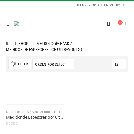
BIENVENIDO A TECNIMETRO
SHOP
METROLOGÍA BÁSICA
MEDIDOR DE ESPESORES POR ULTRASONIDO
FILTER
MEDIDOR DE ESPESOR
,
MEDIDOR DE ESPESORES POR ULTRASONIDO
Medidor de Espesores por ultrasonido MCE-100 Minipa
Balanza de Plataforma WT1503LB 150kg / 1g / 400mm x 300mm
0
out of 5