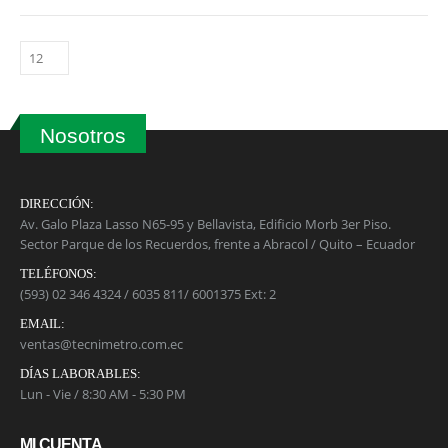
0
out of 5
Calibrador pie de rey 125MEA-6/150 STARRETT
0
out of 5
Balanza de Plataforma WT1503L 150kg / 1g / 400mm x 500mm
0
out of 5
Nosotros
DIRECCIÓN:
Av. Galo Plaza Lasso N65-95 y Bellavista, Edificio Morb 3er Piso.
Sector Parque de los Recuerdos, frente a Abracol / Quito – Ecuador
TELÉFONOS:
(593) 02 346 4324 / 6035 811/ 6001375 Ext: 2
EMAIL:
ventas@tecnimetro.com.ec
DÍAS LABORABLES:
Lun - Vie / 8:30 AM - 5:30 PM
MI CUENTA