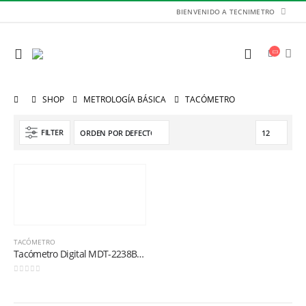
BIENVENIDO A TECNIMETRO
SHOP
METROLOGÍA BÁSICA
TACÓMETRO
FILTER
TACÓMETRO
Tacómetro Digital MDT-2238B Minipa
Balanza de Plataforma WT1503LB 150kg / 1g / 400mm x 300mm
0
out of 5