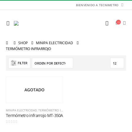
BIENVENIDO A TECNIMETRO
SHOP
MINIPA ELECTRICIDAD
TERMÓMETRO INFRARROJO
FILTER
AGOTADO
MINIPA ELECTRICIDAD
,
TERMÓMETRO INFRARROJO
Termómetro infrarrojo MT-350A
Balanza de Plataforma WT1503LB 150kg / 1g / 400mm x 300mm
0
out of 5