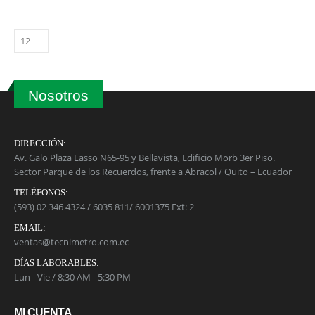
0
out of 5
Calibrador pie de rey 125MEA-6/150 STARRETT
0
out of 5
Balanza de Plataforma WT1503L 150kg / 1g / 400mm x 500mm
0
out of 5
Nosotros
DIRECCIÓN:
Av. Galo Plaza Lasso N65-95 y Bellavista, Edificio Morb 3er Piso.
Sector Parque de los Recuerdos, frente a Abracol / Quito – Ecuador
TELÉFONOS:
(593) 02 346 4324 / 6035 811/ 6001375 Ext: 2
EMAIL:
ventas@tecnimetro.com.ec
DÍAS LABORABLES:
Lun - Vie / 8:30 AM - 5:30 PM
MI CUENTA