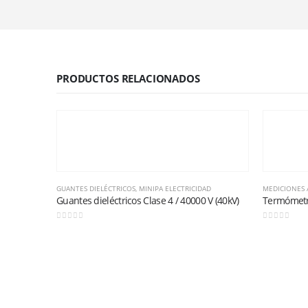
PRODUCTOS RELACIONADOS
GUANTES DIELÉCTRICOS
,
MINIPA ELECTRICIDAD
MEDICIONES 
Guantes dieléctricos Clase 4 / 40000 V (40kV)
Termómetr
0
out of 5
0
out of 5