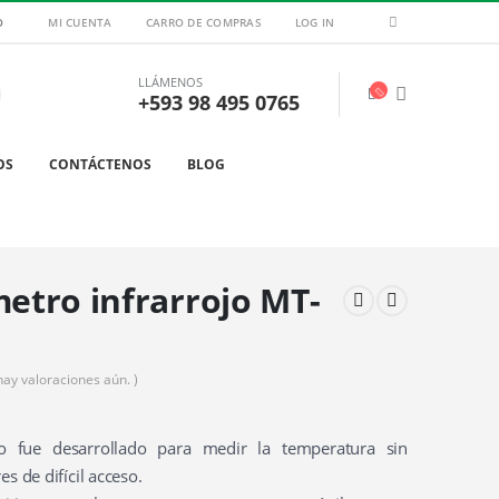
O
MI CUENTA
CARRO DE COMPRAS
LOG IN
LLÁMENOS
+593 98 495 0765
OS
CONTÁCTENOS
BLOG
tro infrarrojo MT-
hay valoraciones aún. )
to fue desarrollado para medir la temperatura sin
es de difícil acceso.