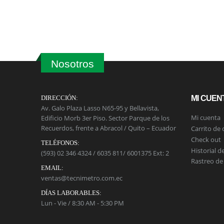
Nosotros
DIRECCIÓN:
MI CUEN
Av. Galo Plaza Lasso N65-95 y Bellavista,
Mi cuenta
Edificio Morb 3er Piso. Sector Parque de los
Recuerdos, frente a Abracol / Quito – Ecuador
Carrito de
Check out
TELÉFONOS:
Historial d
(593) 02 346 4324 / 6035 811/ 6001375 Ext: 2
Rastreo de
EMAIL:
ventas@tecnimetro.com.ec
DÍAS LABORABLES:
Lun - Vie / 8:30 AM - 5:30 PM