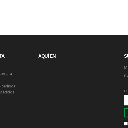
TA
AQUÍ EN
S
Mi
 compra
nu
e pedidos
Di
 pedidos