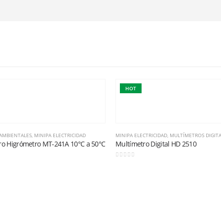
HOT
AMBIENTALES
,
MINIPA ELECTRICIDAD
MINIPA ELECTRICIDAD
,
MULTÍMETROS DIGITA
o Higrómetro MT-241A 10°C a 50°C
Multímetro Digital HD 2510
0
out of 5