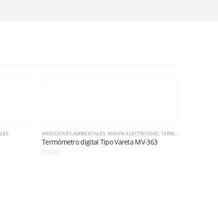
LES
MEDICIONES AMBIENTALES
,
MINIPA ELECTRICIDAD
,
TERMÓMETRO DIGITAL TIPO VARETA
Termómetro digital Tipo Vareta MV-363
0
out of 5