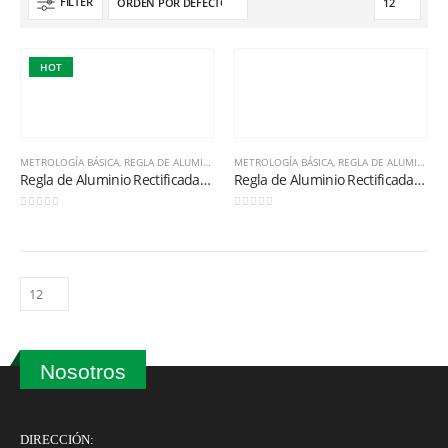
FILTER
0
out of 5
Calibrador pie de rey 125MEA-6/150 STARRETT
0
out of 5
HOT
Balanza de Plataforma WT1503L 150kg / 1g / 400mm x 500mm
0
out of 5
METROLOGÍA BÁSICA
,
REGLA DE ALUMINIO ANODIZADO RECTIFICADA
METROLOGÍA BÁSICA
,
REGLA DE ALUMINIO ANODIZADO RECTIFICADA
Regla de Aluminio Rectificada Serie AMSE 1000mm
Regla de Aluminio Rectificada Serie AMSE 2000mm
0
out of 5
0
out of 5
Nosotros
DIRECCIÓN: