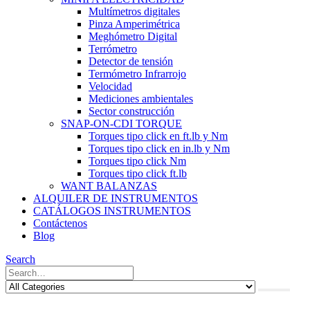
Multímetros digitales
Pinza Amperimétrica
Meghómetro Digital
Terrómetro
Detector de tensión
Termómetro Infrarrojo
Velocidad
Mediciones ambientales
Sector construcción
SNAP-ON-CDI TORQUE
Torques tipo click en ft.lb y Nm
Torques tipo click en in.lb y Nm
Torques tipo click Nm
Torques tipo click ft.lb
WANT BALANZAS
ALQUILER DE INSTRUMENTOS
CATÁLOGOS INSTRUMENTOS
Contáctenos
Blog
Search