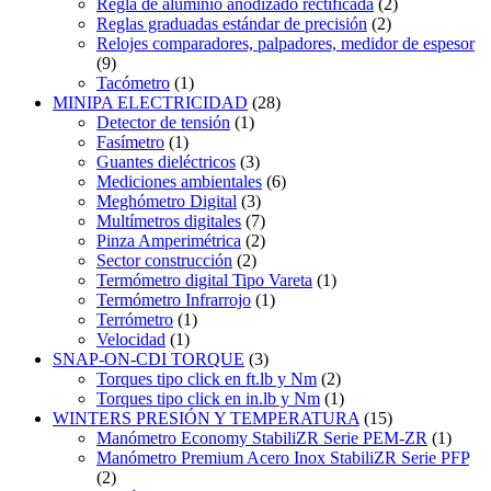
Regla de aluminio anodizado rectificada
(2)
Reglas graduadas estándar de precisión
(2)
Relojes comparadores, palpadores, medidor de espesor
(9)
Tacómetro
(1)
MINIPA ELECTRICIDAD
(28)
Detector de tensión
(1)
Fasímetro
(1)
Guantes dieléctricos
(3)
Mediciones ambientales
(6)
Meghómetro Digital
(3)
Multímetros digitales
(7)
Pinza Amperimétrica
(2)
Sector construcción
(2)
Termómetro digital Tipo Vareta
(1)
Termómetro Infrarrojo
(1)
Terrómetro
(1)
Velocidad
(1)
SNAP-ON-CDI TORQUE
(3)
Torques tipo click en ft.lb y Nm
(2)
Torques tipo click en in.lb y Nm
(1)
WINTERS PRESIÓN Y TEMPERATURA
(15)
Manómetro Economy StabiliZR Serie PEM-ZR
(1)
Manómetro Premium Acero Inox StabiliZR Serie PFP
(2)