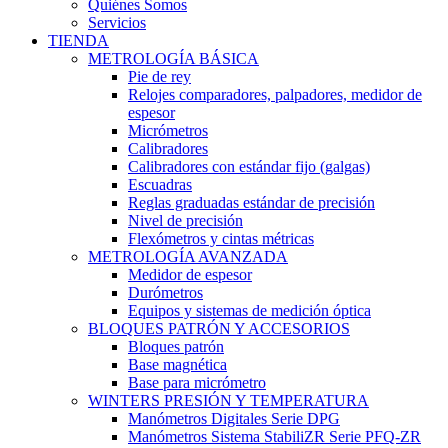
Quiénes Somos
Servicios
TIENDA
METROLOGÍA BÁSICA
Pie de rey
Relojes comparadores, palpadores, medidor de
espesor
Micrómetros
Calibradores
Calibradores con estándar fijo (galgas)
Escuadras
Reglas graduadas estándar de precisión
Nivel de precisión
Flexómetros y cintas métricas
METROLOGÍA AVANZADA
Medidor de espesor
Durómetros
Equipos y sistemas de medición óptica
BLOQUES PATRÓN Y ACCESORIOS
Bloques patrón
Base magnética
Base para micrómetro
WINTERS PRESIÓN Y TEMPERATURA
Manómetros Digitales Serie DPG
Manómetros Sistema StabiliZR Serie PFQ-ZR