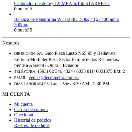
Calibrador pie de rey 125MEA-6/150 STARRETT
0
out of 5
Balanza de Plataforma WT1503L 150kg / 1g / 400mm x
500mm
0
out of 5
Nosotros
Av. Galo Plaza Lasso N65-95 y Bellavista,
DIRECCIÓN:
Edificio Morb 3er Piso. Sector Parque de los Recuerdos,
frente a Abracol / Quito – Ecuador
(593) 02 346 4324 / 6035 811/ 6001375 Ext: 2
TELÉFONOS:
ventas@tecnimetro.com.ec
EMAIL:
Lun - Vie / 8:30 AM - 5:30 PM
DÍAS LABORABLES:
MI CUENTA
Mi cuenta
Carrito de compra
Check out
Historial de pedidos
Rastreo de pedidos