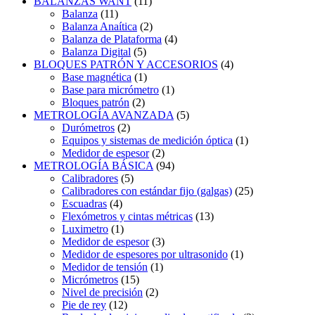
BALANZAS WANT
(11)
Balanza
(11)
Balanza Anaítica
(2)
Balanza de Plataforma
(4)
Balanza Digital
(5)
BLOQUES PATRÓN Y ACCESORIOS
(4)
Base magnética
(1)
Base para micrómetro
(1)
Bloques patrón
(2)
METROLOGÍA AVANZADA
(5)
Durómetros
(2)
Equipos y sistemas de medición óptica
(1)
Medidor de espesor
(2)
METROLOGÍA BÁSICA
(94)
Calibradores
(5)
Calibradores con estándar fijo (galgas)
(25)
Escuadras
(4)
Flexómetros y cintas métricas
(13)
Luximetro
(1)
Medidor de espesor
(3)
Medidor de espesores por ultrasonido
(1)
Medidor de tensión
(1)
Micrómetros
(15)
Nivel de precisión
(2)
Pie de rey
(12)