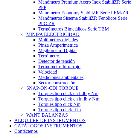
Manómetro Premium Acero Inox StabiliZR Serie
PFP
Manómetro Economy StabiliZR Serie PEM-ZR
Manómetros Sistema StabiliZR Fenólicos Serie
PPC-ZR
Termómetros Bimetálicos Serie TBM
MINIPA ELECTRICIDAD
Multímetros digitales
Pinza Amperimétrica
Meghómetro Digital
Terrómetro
Detector de tensión
Termómetro Infrarrojo
Velocidad
Mediciones ambientales
Sector construcción
SNAP-ON-CDI TORQUE
Torques tipo click en ft.lb y Nm
Torques tipo click en in.lb y Nm
Torques tipo click Nm
Torques tipo click ft.lb
WANT BALANZAS
ALQUILER DE INSTRUMENTOS
CATÁLOGOS INSTRUMENTOS
Contáctenos