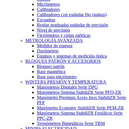
Micrómetros
Calibradores
Calibradores con estándar fijo (galgas)
Escuadras
Reglas graduadas estándar de precisión
Nivel de precisión
Flexómetros y cintas métricas
METROLOGÍA AVANZADA
Medidor de espesor
Durómetros
Equipos y sistemas de medición óptica
BLOQUES PATRÓN Y ACCESORIOS
Bloques patrón
Base magnética
Base para micrómetro
WINTERS PRESIÓN Y TEMPERATURA
Manómetros Digitales Serie DPG
Manómetros Sistema StabiliZR Serie PFQ-ZR
Manómetro Premium Acero Inox StabiliZR Serie
PFP
Manómetro Economy StabiliZR Serie PEM-ZR
Manómetros Sistema StabiliZR Fenólicos Serie
PPC-ZR
Termómetros Bimetálicos Serie TBM
MINIPA ELECTRICIDAD