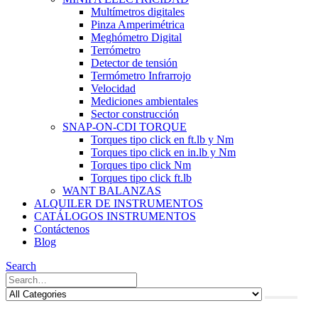
Multímetros digitales
Pinza Amperimétrica
Meghómetro Digital
Terrómetro
Detector de tensión
Termómetro Infrarrojo
Velocidad
Mediciones ambientales
Sector construcción
SNAP-ON-CDI TORQUE
Torques tipo click en ft.lb y Nm
Torques tipo click en in.lb y Nm
Torques tipo click Nm
Torques tipo click ft.lb
WANT BALANZAS
ALQUILER DE INSTRUMENTOS
CATÁLOGOS INSTRUMENTOS
Contáctenos
Blog
Search