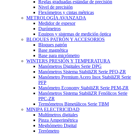
Reglas graduadas estándar de precisión
Nivel de precisión
Flexómetros y cintas métricas
METROLOGÍA AVANZADA
Medidor de espesor
Durómetros
Equipos y sistemas de medición óptica
BLOQUES PATRÓN Y ACCESORIOS
Bloques patrón
Base magnética
Base para micrómetro
WINTERS PRESIÓN Y TEMPERATURA
Manómetros Digitales Serie DPG
Manómetros Sistema StabiliZR Serie PFQ-ZR
Manómetro Premium Acero Inox StabiliZR Serie
PFP
Manómetro Economy StabiliZR Serie PEM-ZR
Manómetros Sistema StabiliZR Fenólicos Serie
PPC-ZR
Termómetros Bimetálicos Serie TBM
MINIPA ELECTRICIDAD
Multímetros digitales
Pinza Amperimétrica
Meghómetro Digital
Terrómetro