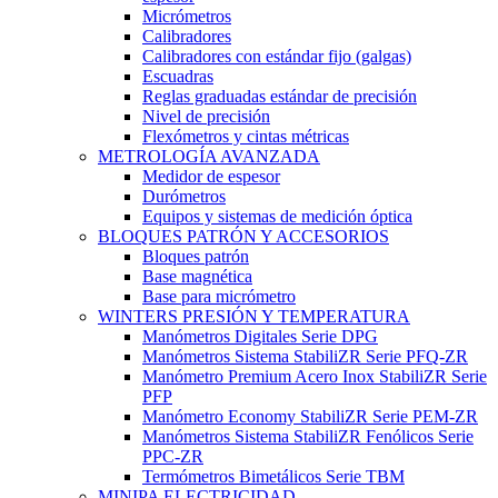
Micrómetros
Calibradores
Calibradores con estándar fijo (galgas)
Escuadras
Reglas graduadas estándar de precisión
Nivel de precisión
Flexómetros y cintas métricas
METROLOGÍA AVANZADA
Medidor de espesor
Durómetros
Equipos y sistemas de medición óptica
BLOQUES PATRÓN Y ACCESORIOS
Bloques patrón
Base magnética
Base para micrómetro
WINTERS PRESIÓN Y TEMPERATURA
Manómetros Digitales Serie DPG
Manómetros Sistema StabiliZR Serie PFQ-ZR
Manómetro Premium Acero Inox StabiliZR Serie
PFP
Manómetro Economy StabiliZR Serie PEM-ZR
Manómetros Sistema StabiliZR Fenólicos Serie
PPC-ZR
Termómetros Bimetálicos Serie TBM
MINIPA ELECTRICIDAD