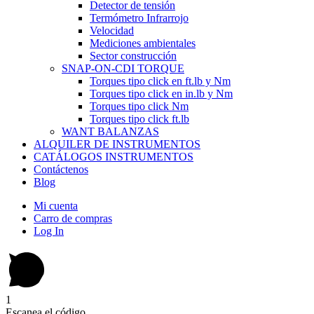
Detector de tensión
Termómetro Infrarrojo
Velocidad
Mediciones ambientales
Sector construcción
SNAP-ON-CDI TORQUE
Torques tipo click en ft.lb y Nm
Torques tipo click en in.lb y Nm
Torques tipo click Nm
Torques tipo click ft.lb
WANT BALANZAS
ALQUILER DE INSTRUMENTOS
CATÁLOGOS INSTRUMENTOS
Contáctenos
Blog
Mi cuenta
Carro de compras
Log In
1
Escanea el código