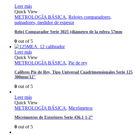
Leer más
Quick View
METROLOGÍA BÁSICA
,
Relojes comparadores,
palpadores, medidor de espesor
Reloj Comparador Serie 3025 (diámetro de la esfera 57mm
0
out of 5
Leer más
Quick View
METROLOGÍA BÁSICA
,
Pie de rey
Calibres Pie de Rey, Tipo Universal Cuadrimensionales Serie 125
300mm/12″
0
out of 5
Leer más
Quick View
METROLOGÍA BÁSICA
,
Micrómetros
Micrómetros de Exteriores Serie 436.1 1-2”
0
out of 5