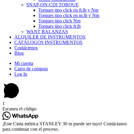
SNAP-ON-CDI TORQUE
Torques tipo click en ft.lb y Nm
Torques tipo click en in.lb y Nm
Torques tipo click Nm
Torques tipo click ft.lb
WANT BALANZAS
ALQUILER DE INSTRUMENTOS
CATÁLOGOS INSTRUMENTOS
Contáctenos
Blog
Mi cuenta
Carro de compras
Log In
1
Escanea el código
¡Este Cinta métrica STANLEY 30 m puede ser tuyo! Contáctanos
para continuar con el proceso.