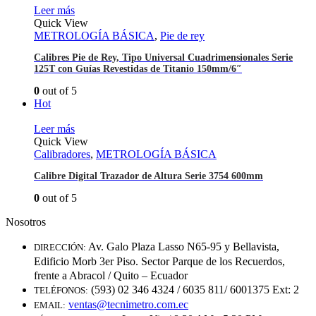
Leer más
Quick View
METROLOGÍA BÁSICA
,
Pie de rey
Calibres Pie de Rey, Tipo Universal Cuadrimensionales Serie
125T con Guías Revestidas de Titanio 150mm/6″
0
out of 5
Hot
Leer más
Quick View
Calibradores
,
METROLOGÍA BÁSICA
Calibre Digital Trazador de Altura Serie 3754 600mm
0
out of 5
Nosotros
Av. Galo Plaza Lasso N65-95 y Bellavista,
DIRECCIÓN:
Edificio Morb 3er Piso. Sector Parque de los Recuerdos,
frente a Abracol / Quito – Ecuador
(593) 02 346 4324 / 6035 811/ 6001375 Ext: 2
TELÉFONOS:
ventas@tecnimetro.com.ec
EMAIL: