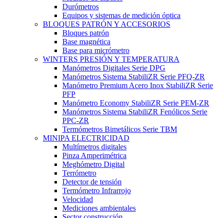
Durómetros
Equipos y sistemas de medición óptica
BLOQUES PATRÓN Y ACCESORIOS
Bloques patrón
Base magnética
Base para micrómetro
WINTERS PRESIÓN Y TEMPERATURA
Manómetros Digitales Serie DPG
Manómetros Sistema StabiliZR Serie PFQ-ZR
Manómetro Premium Acero Inox StabiliZR Serie
PFP
Manómetro Economy StabiliZR Serie PEM-ZR
Manómetros Sistema StabiliZR Fenólicos Serie
PPC-ZR
Termómetros Bimetálicos Serie TBM
MINIPA ELECTRICIDAD
Multímetros digitales
Pinza Amperimétrica
Meghómetro Digital
Terrómetro
Detector de tensión
Termómetro Infrarrojo
Velocidad
Mediciones ambientales
Sector construcción