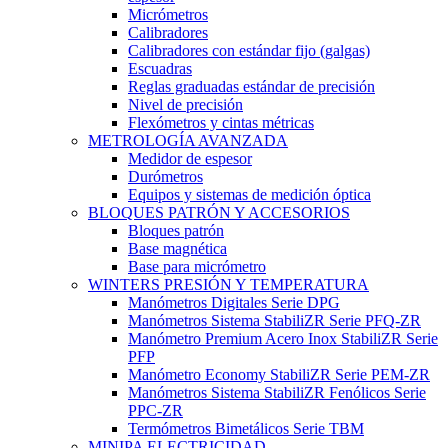
Micrómetros
Calibradores
Calibradores con estándar fijo (galgas)
Escuadras
Reglas graduadas estándar de precisión
Nivel de precisión
Flexómetros y cintas métricas
METROLOGÍA AVANZADA
Medidor de espesor
Durómetros
Equipos y sistemas de medición óptica
BLOQUES PATRÓN Y ACCESORIOS
Bloques patrón
Base magnética
Base para micrómetro
WINTERS PRESIÓN Y TEMPERATURA
Manómetros Digitales Serie DPG
Manómetros Sistema StabiliZR Serie PFQ-ZR
Manómetro Premium Acero Inox StabiliZR Serie
PFP
Manómetro Economy StabiliZR Serie PEM-ZR
Manómetros Sistema StabiliZR Fenólicos Serie
PPC-ZR
Termómetros Bimetálicos Serie TBM
MINIPA ELECTRICIDAD