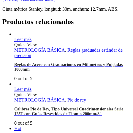
Cinta métrica Stanley, longitud: 30m, anchura: 12.7mm, ABS.
Productos relacionados
Leer más
Quick View
METROLOGÍA BÁSICA
,
Reglas graduadas estándar de
precisión
Reglas de Acero con Graduaciones en Milímetros y Pulgadas
1000mm
0
out of 5
Leer más
Quick View
METROLOGÍA BÁSICA
,
Pie de rey
Calibres Pie de Rey, Tipo Universal Cuadrimensionales Serie
125T con Guías Revestidas de Titanio 200mm/8″
0
out of 5
Hot