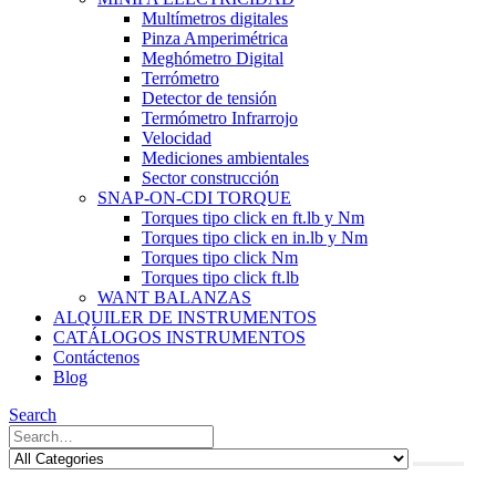
Multímetros digitales
Pinza Amperimétrica
Meghómetro Digital
Terrómetro
Detector de tensión
Termómetro Infrarrojo
Velocidad
Mediciones ambientales
Sector construcción
SNAP-ON-CDI TORQUE
Torques tipo click en ft.lb y Nm
Torques tipo click en in.lb y Nm
Torques tipo click Nm
Torques tipo click ft.lb
WANT BALANZAS
ALQUILER DE INSTRUMENTOS
CATÁLOGOS INSTRUMENTOS
Contáctenos
Blog
Search