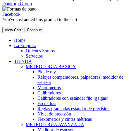
Dankorp Group
Facebook
You've just added this product to the cart:
View Cart
Continue
Home
La Empresa
Quiénes Somos
Servicios
TIENDA
METROLOGÍA BÁSICA
Pie de rey
Relojes comparadores, palpadores, medidor de
espesor
Micrómetros
Calibradores
Calibradores con estándar fijo (galgas)
Escuadras
Reglas graduadas estándar de precisión
Nivel de precisión
Flexómetros y cintas métricas
METROLOGÍA AVANZADA
Medidor de espesor