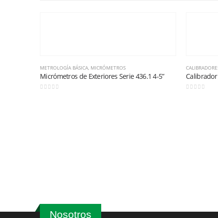
METROLOGÍA BÁSICA
,
MICRÓMETROS
CALIBRADORE
Micrómetros de Exteriores Serie 436.1 4-5”
Calibrador
0
out of 5
0
out of 5
Nosotros