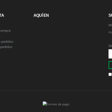
TA
AQUÍ EN
S
Mi
 compra
nu
e pedidos
Di
 pedidos