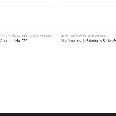
S CON ESTÁNDAR FIJO (GALGAS)
,
METROLOGÍA BÁSICA
METROLOGÍA BÁSICA
,
MICRÓMETROS
 Ahusado No. 270
Micrómetros de Exteriores Serie 436
0
out of 5