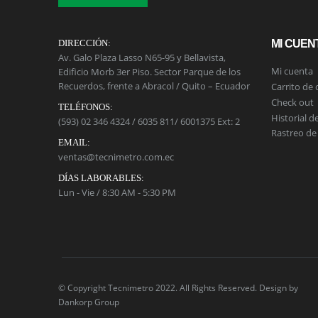
DIRECCIÓN:
MI CUEN
Av. Galo Plaza Lasso N65-95 y Bellavista,
Mi cuenta
Edificio Morb 3er Piso. Sector Parque de los
Recuerdos, frente a Abracol / Quito – Ecuador
Carrito de
Check out
TELÉFONOS:
Historial d
(593) 02 346 4324 / 6035 811/ 6001375 Ext: 2
Rastreo de
EMAIL:
ventas@tecnimetro.com.ec
DÍAS LABORABLES:
Lun - Vie / 8:30 AM - 5:30 PM
© Copyright Tecnimetro 2022. All Rights Reserved. Design by
Dankorp Group