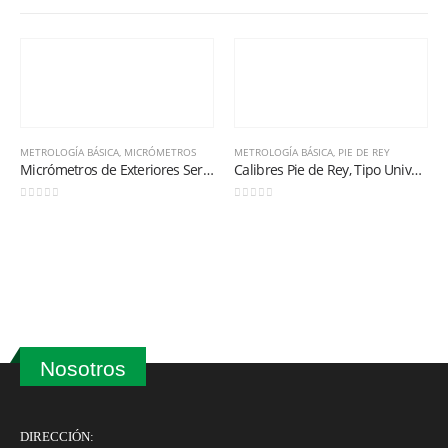
METROLOGÍA BÁSICA
,
MICRÓMETROS
METROLOGÍA BÁSICA
,
PIE DE REY
Micrómetros de Exteriores Serie 436.1 0-1”
Calibres Pie de Rey, Tipo Universal Cuadrimensionales Serie 125T con Guías Revestidas de Titanio 200mm/8″
0
out of 5
0
out of 5
Nosotros
DIRECCIÓN: