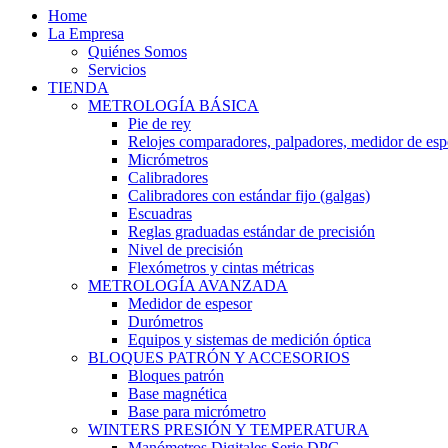
Home
La Empresa
Quiénes Somos
Servicios
TIENDA
METROLOGÍA BÁSICA
Pie de rey
Relojes comparadores, palpadores, medidor de esp
Micrómetros
Calibradores
Calibradores con estándar fijo (galgas)
Escuadras
Reglas graduadas estándar de precisión
Nivel de precisión
Flexómetros y cintas métricas
METROLOGÍA AVANZADA
Medidor de espesor
Durómetros
Equipos y sistemas de medición óptica
BLOQUES PATRÓN Y ACCESORIOS
Bloques patrón
Base magnética
Base para micrómetro
WINTERS PRESIÓN Y TEMPERATURA
Manómetros Digitales Serie DPG