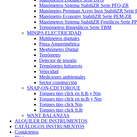
Manómetros Sistema StabiliZR Serie PFQ-ZR
Manómetro Premium Acero Inox StabiliZR Serie 
Manómetro Economy StabiliZR Serie PEM-ZR
Manómetros Sistema StabiliZR Fenólicos Serie 
Termómetros Bimetálicos Serie TBM
MINIPA ELECTRICIDAD
Multímetros digitales
Pinza Amperimétrica
Meghómetro Digital
Terrómetro
Detector de tensión
Termómetro Infrarrojo
Velocidad
Mediciones ambientales
Sector construcción
SNAP-ON-CDI TORQUE
Torques tipo click en ft.lb y Nm
Torques tipo click en in.lb y Nm
Torques tipo click Nm
Torques tipo click ft.lb
WANT BALANZAS
ALQUILER DE INSTRUMENTOS
CATÁLOGOS INSTRUMENTOS
Contáctenos