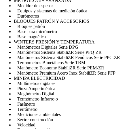
METROLOGÍA AVANZADA
Medidor de espesor
Equipos y sistemas de medición óptica
Durómetros
BLOQUES PATRÓN Y ACCESORIOS
Bloques patrón
Base para micrómetro
Base magnética
WINTERS PRESIÓN Y TEMPERATURA
Manómetros Digitales Serie DPG
Manómetros Sistema StabiliZR Serie PFQ-ZR
Manómetros Sistema StabiliZR Fenólicos Serie PPC-ZR
Termómetros Bimetálicos Serie TBM
Manómetro Economy StabiliZR Serie PEM-ZR
Manómetro Premium Acero Inox StabiliZR Serie PFP
MINIPA ELECTRICIDAD
Multímetros digitales
Pinza Amperimétrica
Meghómetro Digital
Termómetro Infrarrojo
Fasímetro
Terrómetro
Mediciones ambientales
Sector construcción
Velocidad