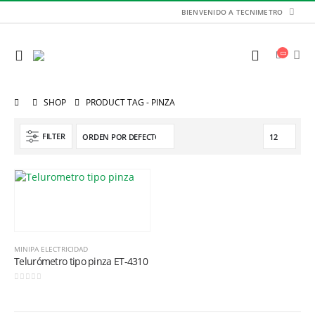
BIENVENIDO A TECNIMETRO
SHOP
PRODUCT TAG -
PINZA
FILTER
MINIPA ELECTRICIDAD
Telurómetro tipo pinza ET-4310
Balanza de Plataforma WT1503LB 150kg / 1g / 400mm x 300mm
0
out of 5