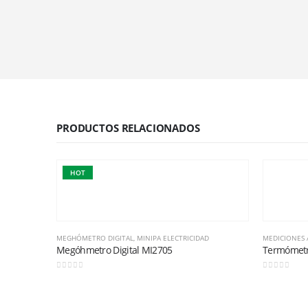
PRODUCTOS RELACIONADOS
HOT
MEGHÓMETRO DIGITAL
,
MINIPA ELECTRICIDAD
MEDICIONES 
Megóhmetro Digital MI2705
Termómetr
0
out of 5
0
out of 5