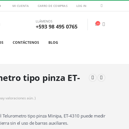
O
MI CUENTA
CARRO DE COMPRAS
LOG IN
LLÁMENOS
+593 98 495 0765
OS
CONTÁCTENOS
BLOG
etro tipo pinza ET-
hay valoraciones aún. )
l Telurometro tipo pinza Minipa, ET-4310 puede medir
tierra sin el uso de barras auxiliares.