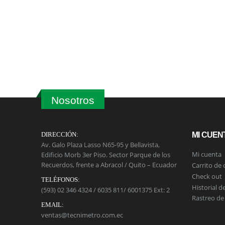
Nosotros
DIRECCIÓN:
MI CUEN
Av. Galo Plaza Lasso N65-95 y Bellavista,
Mi cuenta
Edificio Morb 3er Piso. Sector Parque de los
Recuerdos, frente a Abracol / Quito – Ecuador
Carrito de
Check out
TELÉFONOS:
Historial d
(593) 02 346 4324 / 6035 811/ 6001375 Ext: 2
Rastreo de
EMAIL:
ventas@tecnimetro.com.ec