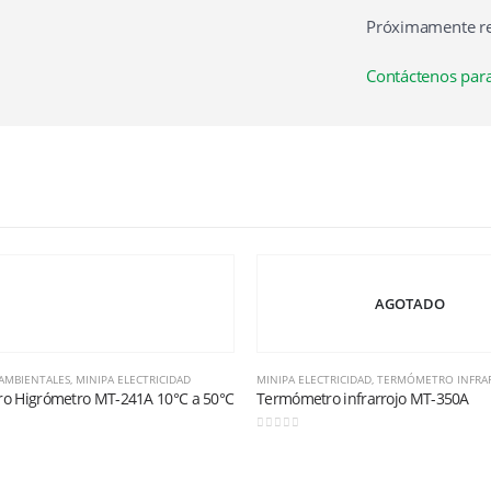
Próximamente re
Contáctenos para
AGOTADO
AMBIENTALES
,
MINIPA ELECTRICIDAD
MINIPA ELECTRICIDAD
,
TERMÓMETRO INFRA
o Higrómetro MT-241A 10°C a 50°C
Termómetro infrarrojo MT-350A
0
out of 5