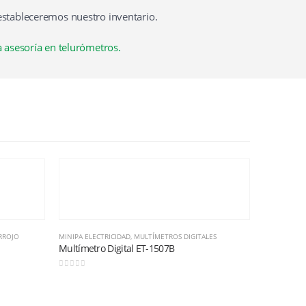
stableceremos nuestro inventario.
 asesoría en telurómetros.
RROJO
MINIPA ELECTRICIDAD
,
MULTÍMETROS DIGITALES
Multímetro Digital ET-1507B
0
out of 5