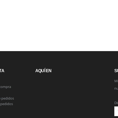
TA
AQUÍ EN
S
Mi
 compra
nu
e pedidos
Di
 pedidos