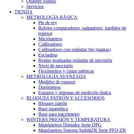
Quiénes Somos
Servicios
TIENDA
METROLOGÍA BÁSICA
Pie de rey
Relojes comparadores, palpadores, medidor de
espesor
Micrómetros
Calibradores
Calibradores con estándar fijo (galgas)
Escuadras
Reglas graduadas estándar de precisión
Nivel de precisión
Flexómetros y cintas métricas
METROLOGÍA AVANZADA
Medidor de espesor
Durómetros
Equipos y sistemas de medición óptica
BLOQUES PATRÓN Y ACCESORIOS
Bloques patrón
Base magnética
Base para micrómetro
WINTERS PRESIÓN Y TEMPERATURA
Manómetros Digitales Serie DPG
Manómetros Sistema StabiliZR Serie PFQ-ZR