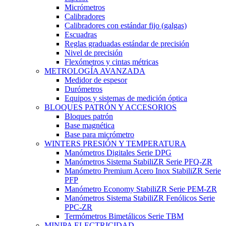
Micrómetros
Calibradores
Calibradores con estándar fijo (galgas)
Escuadras
Reglas graduadas estándar de precisión
Nivel de precisión
Flexómetros y cintas métricas
METROLOGÍA AVANZADA
Medidor de espesor
Durómetros
Equipos y sistemas de medición óptica
BLOQUES PATRÓN Y ACCESORIOS
Bloques patrón
Base magnética
Base para micrómetro
WINTERS PRESIÓN Y TEMPERATURA
Manómetros Digitales Serie DPG
Manómetros Sistema StabiliZR Serie PFQ-ZR
Manómetro Premium Acero Inox StabiliZR Serie
PFP
Manómetro Economy StabiliZR Serie PEM-ZR
Manómetros Sistema StabiliZR Fenólicos Serie
PPC-ZR
Termómetros Bimetálicos Serie TBM
MINIPA ELECTRICIDAD