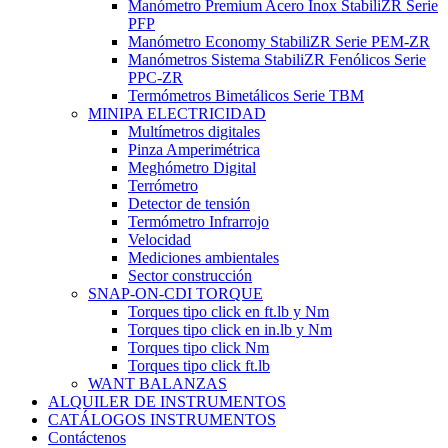
Manómetro Premium Acero Inox StabiliZR Serie
PFP
Manómetro Economy StabiliZR Serie PEM-ZR
Manómetros Sistema StabiliZR Fenólicos Serie
PPC-ZR
Termómetros Bimetálicos Serie TBM
MINIPA ELECTRICIDAD
Multímetros digitales
Pinza Amperimétrica
Meghómetro Digital
Terrómetro
Detector de tensión
Termómetro Infrarrojo
Velocidad
Mediciones ambientales
Sector construcción
SNAP-ON-CDI TORQUE
Torques tipo click en ft.lb y Nm
Torques tipo click en in.lb y Nm
Torques tipo click Nm
Torques tipo click ft.lb
WANT BALANZAS
ALQUILER DE INSTRUMENTOS
CATÁLOGOS INSTRUMENTOS
Contáctenos