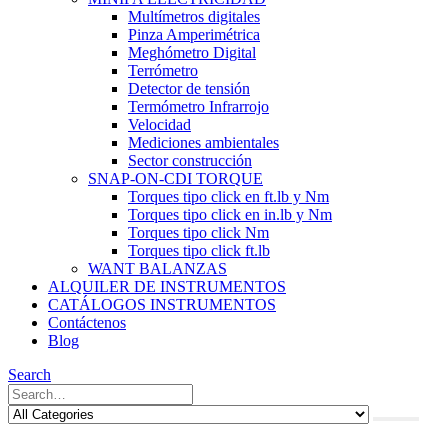
Multímetros digitales
Pinza Amperimétrica
Meghómetro Digital
Terrómetro
Detector de tensión
Termómetro Infrarrojo
Velocidad
Mediciones ambientales
Sector construcción
SNAP-ON-CDI TORQUE
Torques tipo click en ft.lb y Nm
Torques tipo click en in.lb y Nm
Torques tipo click Nm
Torques tipo click ft.lb
WANT BALANZAS
ALQUILER DE INSTRUMENTOS
CATÁLOGOS INSTRUMENTOS
Contáctenos
Blog
Search