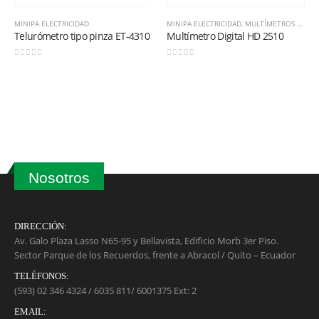
MINIPA ELECTRICIDAD
MINIPA ELECTRICIDAD
,
MULTÍMETROS DIGITALES
Telurómetro tipo pinza ET-4310
Multímetro Digital HD 2510
0
out of 5
0
out of 5
Nosotros
DIRECCIÓN:
Av. Galo Plaza Lasso N65-95 y Bellavista, Edificio Morb 3er Piso.
Sector Parque de los Recuerdos, frente a Abracol / Quito – Ecuador
TELÉFONOS:
(593) 02 346 4324 / 6035 811/ 6001375 Ext: 2
EMAIL: