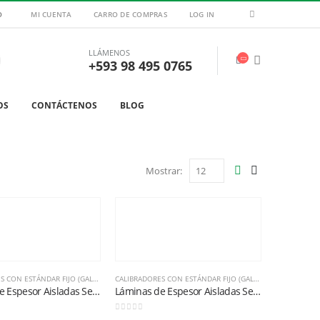
O
MI CUENTA
CARRO DE COMPRAS
LOG IN
LLÁMENOS
+593 98 495 0765
OS
CONTÁCTENOS
BLOG
Mostrar:
BÁSICA
CALIBRADORES CON ESTÁNDAR FIJO (GALGAS)
,
METROLOGÍA BÁSICA
CALIBRADORES CON ESTÁNDAR FIJO (GALGAS)
,
METROLOGÍA 
Láminas de Espesor Aisladas Serie 667-14 (0,014″)
Láminas de Espesor Aisladas Serie 667-16 (0,016″)
0
out of 5