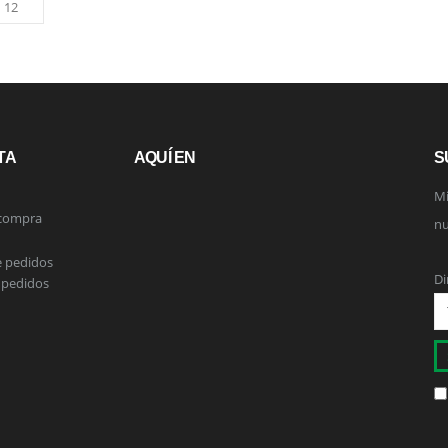
TA
AQUÍ EN
S
Mi
 compra
nu
e pedidos
Di
 pedidos