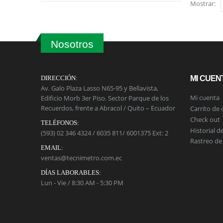
Mostrar:
Nosotros
DIRECCIÓN:
MI CUEN
Av. Galo Plaza Lasso N65-95 y Bellavista,
Mi cuenta
Edificio Morb 3er Piso. Sector Parque de los
Recuerdos, frente a Abracol / Quito – Ecuador
Carrito de
Check out
TELÉFONOS:
Historial d
(593) 02 346 4324 / 6035 811/ 6001375 Ext: 2
Rastreo de
EMAIL:
ventas@tecnimetro.com.ec
DÍAS LABORABLES:
Lun - Vie / 8:30 AM - 5:30 PM