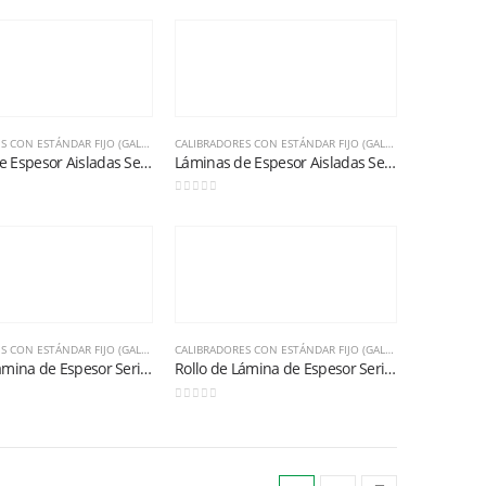
BÁSICA
CALIBRADORES CON ESTÁNDAR FIJO (GALGAS)
,
METROLOGÍA BÁSICA
CALIBRADORES CON ESTÁNDAR FIJO (GALGAS)
,
METROLOGÍA 
Láminas de Espesor Aisladas Serie 667M-4 (0,04mm)
Láminas de Espesor Aisladas Serie 667M-40 (0,40mm)
0
out of 5
BÁSICA
CALIBRADORES CON ESTÁNDAR FIJO (GALGAS)
,
METROLOGÍA BÁSICA
CALIBRADORES CON ESTÁNDAR FIJO (GALGAS)
,
METROLOGÍA 
Rollo de Lámina de Espesor Serie 666-1.1/2 (0,0015″)
Rollo de Lámina de Espesor Serie 666-2 (0,002″)
0
out of 5