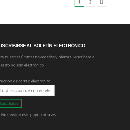
1
2
USCRIBIRSE AL BOLETÍN ELECTRÓNICO
ra nuestras últimas novedades y ofertas. Suscríbete a
estro boletín electrónico
rección de correo electrónico:
No mostrar este popup otra vez