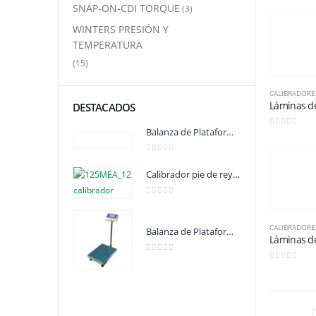
SNAP-ON-CDI TORQUE
(3)
WINTERS PRESIÓN Y
TEMPERATURA
(15)
DESTACADOS
Balanza de Plataforma WT1503LB 150kg / 1g / 400mm x 300mm
0
out of 5
0
out of 5
Calibrador pie de rey 125MEA-6/150 STARRETT
0
out of 5
Balanza de Plataforma WT1503L 150kg / 1g / 400mm x 500mm
0
out of 5
0
out of 5