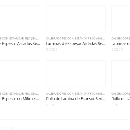
CALIBRADORES CON ESTÁNDAR FIJO (GALGAS)
,
METROLOGÍA BÁSICA
CALIBRADORES CON ESTÁNDAR FIJO (GALGAS)
,
METROLOGÍA 
Láminas de Espesor Aisladas Serie 667-2.1/2 (0,0025″)
Láminas de Espesor Aisladas Serie 667M-3 (0,03mm)
Balanza de Plataforma WT1503LB 150kg / 1g / 400mm x 300mm
0
out of 5
0
out of 5
0
out of 5
Calibrador pie de rey 125MEA-6/150 STARRETT
0
out of 5
CALIBRADORES CON ESTÁNDAR FIJO (GALGAS)
,
METROLOGÍA BÁSICA
CALIBRADORES CON ESTÁNDAR FIJO (GALGAS)
,
METROLOGÍA 
Balanza de Plataforma WT1503L 150kg / 1g / 400mm x 500mm
Láminas de Espesor en Milímetros Longitud 114mm 13 láminas
Rollo de Lámina de Espesor Serie 666-1 (0,001″)
0
out of 5
0
out of 5
0
out of 5