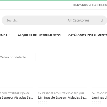
BIENVENIDO A TECNIMETR
IENDA
ALQUILER DE INSTRUMENTOS
CATÁLOGOS INSTRUMENT
CALIBRADORES CON ESTÁNDAR FIJO (GALGAS)
,
METROLOGÍA BÁSICA
CALIBRADORES CON ESTÁNDAR FIJO (GALGAS)
,
METROLOGÍA 
Láminas de Espesor Aisladas Serie 667 -1/2 (0,0005″)
Láminas de Espesor Aisladas Serie 667 1.1/2 (0,0015″)
0
out of 5
0
out of 5