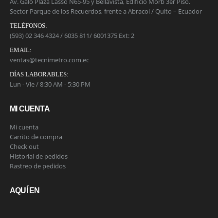
Av. Galo Plaza Lasso N65-95 y Bellavista, Edificio Morb 3er Piso.
Sector Parque de los Recuerdos, frente a Abracol / Quito – Ecuador
TELÉFONOS:
(593) 02 346 4324 / 6035 811/ 6001375 Ext: 2
EMAIL:
ventas@tecnimetro.com.ec
DÍAS LABORABLES:
Lun - Vie / 8:30 AM - 5:30 PM
MI CUENTA
Mi cuenta
Carrito de compra
Check out
Historial de pedidos
Rastreo de pedidos
AQUÍ EN