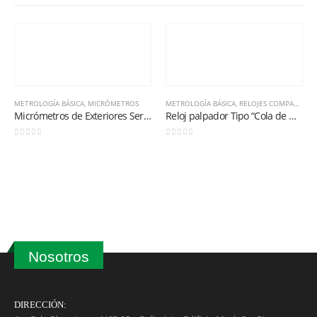
METROLOGÍA BÁSICA
,
MICRÓMETROS
METROLOGÍA BÁSICA
,
RELOJES COMPARADORES, PALPADORES, MEDIDOR DE ESPESOR
Micrómetros de Exteriores Serie 436.1 1-2”
Reloj palpador Tipo “Cola de Milano” Serie 3900
0
out of 5
0
out of 5
Nosotros
DIRECCIÓN: