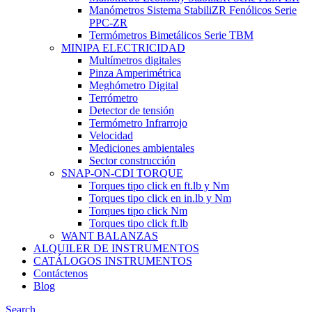
Manómetros Sistema StabiliZR Fenólicos Serie
PPC-ZR
Termómetros Bimetálicos Serie TBM
MINIPA ELECTRICIDAD
Multímetros digitales
Pinza Amperimétrica
Meghómetro Digital
Terrómetro
Detector de tensión
Termómetro Infrarrojo
Velocidad
Mediciones ambientales
Sector construcción
SNAP-ON-CDI TORQUE
Torques tipo click en ft.lb y Nm
Torques tipo click en in.lb y Nm
Torques tipo click Nm
Torques tipo click ft.lb
WANT BALANZAS
ALQUILER DE INSTRUMENTOS
CATÁLOGOS INSTRUMENTOS
Contáctenos
Blog
Search