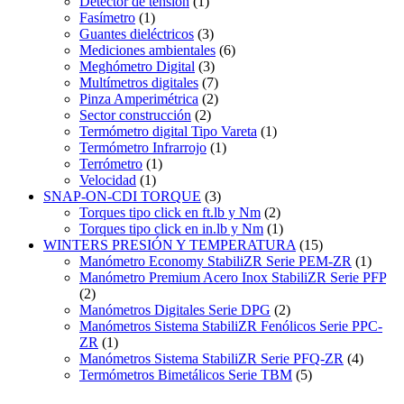
Detector de tensión
(1)
Fasímetro
(1)
Guantes dieléctricos
(3)
Mediciones ambientales
(6)
Meghómetro Digital
(3)
Multímetros digitales
(7)
Pinza Amperimétrica
(2)
Sector construcción
(2)
Termómetro digital Tipo Vareta
(1)
Termómetro Infrarrojo
(1)
Terrómetro
(1)
Velocidad
(1)
SNAP-ON-CDI TORQUE
(3)
Torques tipo click en ft.lb y Nm
(2)
Torques tipo click en in.lb y Nm
(1)
WINTERS PRESIÓN Y TEMPERATURA
(15)
Manómetro Economy StabiliZR Serie PEM-ZR
(1)
Manómetro Premium Acero Inox StabiliZR Serie PFP
(2)
Manómetros Digitales Serie DPG
(2)
Manómetros Sistema StabiliZR Fenólicos Serie PPC-
ZR
(1)
Manómetros Sistema StabiliZR Serie PFQ-ZR
(4)
Termómetros Bimetálicos Serie TBM
(5)