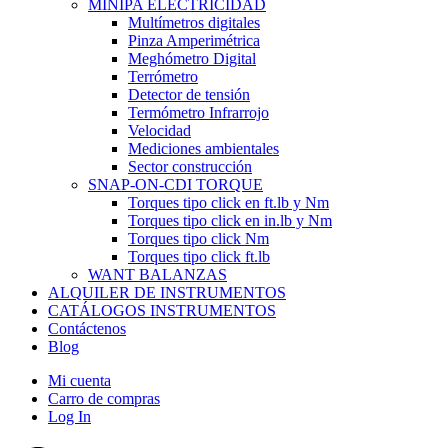
MINIPA ELECTRICIDAD
Multímetros digitales
Pinza Amperimétrica
Meghómetro Digital
Terrómetro
Detector de tensión
Termómetro Infrarrojo
Velocidad
Mediciones ambientales
Sector construcción
SNAP-ON-CDI TORQUE
Torques tipo click en ft.lb y Nm
Torques tipo click en in.lb y Nm
Torques tipo click Nm
Torques tipo click ft.lb
WANT BALANZAS
ALQUILER DE INSTRUMENTOS
CATÁLOGOS INSTRUMENTOS
Contáctenos
Blog
Mi cuenta
Carro de compras
Log In