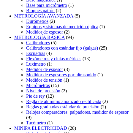
Base para micrómetro
(1)
Bloques patrón
(2)
METROLOGÍA AVANZADA
(5)
Durómetros
(2)
Equipos y sistemas de medición óptica
(1)
Medidor de espesor
(2)
METROLOGÍA BÁSICA
(94)
Calibradores
(5)
Calibradores con estándar fijo (galgas)
(25)
Escuadras
(4)
Flexómetros y cintas métricas
(13)
Luximetro
(1)
Medidor de espesor
(3)
Medidor de espesores por ultrasonido
(1)
Medidor de tensión
(1)
Micrómetros
(15)
Nivel de precisión
(2)
Pie de rey
(12)
Regla de aluminio anodizado rectificada
(2)
Reglas graduadas estándar de precisión
(2)
Relojes comparadores, palpadores, medidor de espesor
(9)
Tacómetro
(1)
MINIPA ELECTRICIDAD
(28)