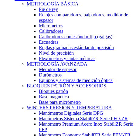
METROLOGÍA BÁSICA
Pie de rey
Relojes comparadores, palpadores, medidor de
espesor
Micrómetros
Calibradores
Calibradores con estándar fijo (galgas)
Escuadras
Reglas graduadas estándar de precisión
Nivel de precisión
Flexómetros y cintas métricas
METROLOGÍA AVANZADA
Medidor de espesor
Durómetros
Equipos y sistemas de medición óptica
BLOQUES PATRÓN Y ACCESORIOS
Bloques patrón
Base magnética
Base para micrómetro
WINTERS PRESIÓN Y TEMPERATURA
Manómetros Digitales Serie DPG
Manómetros Sistema StabiliZR Serie PFQ-ZR
Manómetro Premium Acero Inox StabiliZR Serie
PFP
Manómetro Economy StabiliZR Serie PEM-ZR