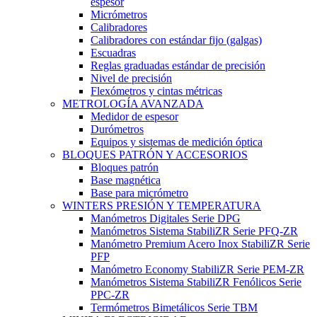
espesor
Micrómetros
Calibradores
Calibradores con estándar fijo (galgas)
Escuadras
Reglas graduadas estándar de precisión
Nivel de precisión
Flexómetros y cintas métricas
METROLOGÍA AVANZADA
Medidor de espesor
Durómetros
Equipos y sistemas de medición óptica
BLOQUES PATRÓN Y ACCESORIOS
Bloques patrón
Base magnética
Base para micrómetro
WINTERS PRESIÓN Y TEMPERATURA
Manómetros Digitales Serie DPG
Manómetros Sistema StabiliZR Serie PFQ-ZR
Manómetro Premium Acero Inox StabiliZR Serie
PFP
Manómetro Economy StabiliZR Serie PEM-ZR
Manómetros Sistema StabiliZR Fenólicos Serie
PPC-ZR
Termómetros Bimetálicos Serie TBM