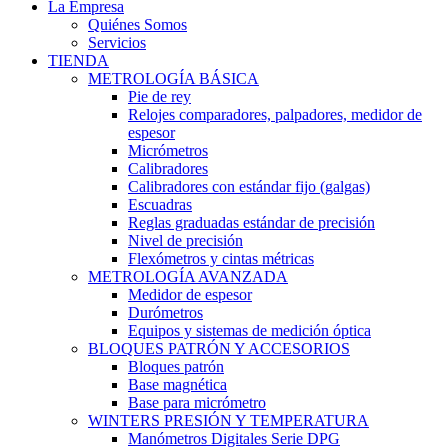
La Empresa
Quiénes Somos
Servicios
TIENDA
METROLOGÍA BÁSICA
Pie de rey
Relojes comparadores, palpadores, medidor de
espesor
Micrómetros
Calibradores
Calibradores con estándar fijo (galgas)
Escuadras
Reglas graduadas estándar de precisión
Nivel de precisión
Flexómetros y cintas métricas
METROLOGÍA AVANZADA
Medidor de espesor
Durómetros
Equipos y sistemas de medición óptica
BLOQUES PATRÓN Y ACCESORIOS
Bloques patrón
Base magnética
Base para micrómetro
WINTERS PRESIÓN Y TEMPERATURA
Manómetros Digitales Serie DPG