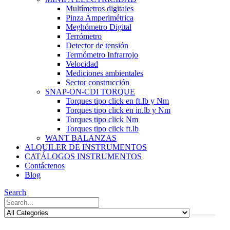
Multímetros digitales
Pinza Amperimétrica
Meghómetro Digital
Terrómetro
Detector de tensión
Termómetro Infrarrojo
Velocidad
Mediciones ambientales
Sector construcción
SNAP-ON-CDI TORQUE
Torques tipo click en ft.lb y Nm
Torques tipo click en in.lb y Nm
Torques tipo click Nm
Torques tipo click ft.lb
WANT BALANZAS
ALQUILER DE INSTRUMENTOS
CATÁLOGOS INSTRUMENTOS
Contáctenos
Blog
Search