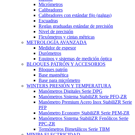
Micrómetros
Calibradores
Calibradores con estándar fijo (galgas)
Escuadras
Reglas graduadas estándar de precisión
Nivel de precisión
Flexómetros y cintas métricas
METROLOGÍA AVANZADA
Medidor de espesor
Durómetros
Equipos y sistemas de medición óptica
BLOQUES PATRÓN Y ACCESORIOS
Bloques patrón
Base magnética
Base para micrómetro
WINTERS PRESIÓN Y TEMPERATURA
Manómetros Digitales Serie DPG
Manómetros Sistema StabiliZR Serie PFQ-ZR
Manómetro Premium Acero Inox StabiliZR Serie
PFP
Manómetro Economy StabiliZR Serie PEM-ZR
Manómetros Sistema StabiliZR Fenólicos Serie
PPC-ZR
Termómetros Bimetálicos Serie TBM
MINIPA ELECTRICIDAD