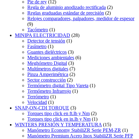
Pie de rey
(12)
Regla de aluminio anodizado rectificada
(2)
Reglas graduadas estándar de precisión
(2)
Relojes comparadores, palpadores, medidor de espesor
(9)
Tacómetro
(1)
MINIPA ELECTRICIDAD
(28)
Detector de tensión
(1)
Fasímetro
(1)
Guantes dieléctricos
(3)
Mediciones ambientales
(6)
Meghómetro Digital
(3)
Multímetros digitales
(7)
Pinza Amperimétrica
(2)
Sector construcción
(2)
Termómetro digital Tipo Vareta
(1)
Termómetro Infrarrojo
(1)
Terrómetro
(1)
Velocidad
(1)
SNAP-ON-CDI TORQUE
(3)
Torques tipo click en ft.lb y Nm
(2)
Torques tipo click en in.lb y Nm
(1)
WINTERS PRESIÓN Y TEMPERATURA
(15)
Manómetro Economy StabiliZR Serie PEM-ZR
(1)
Manómetro Premium Acero Inox StabiliZR Serie PFP