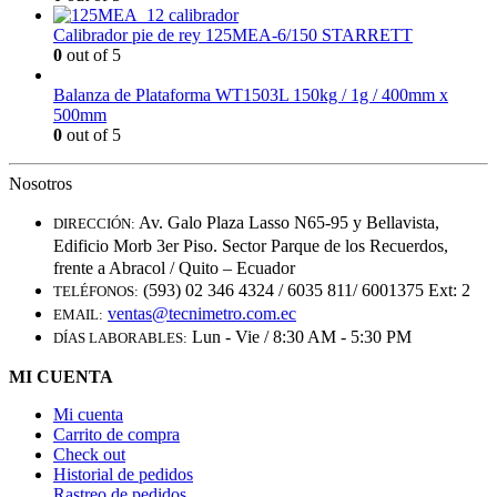
Calibrador pie de rey 125MEA-6/150 STARRETT
0
out of 5
Balanza de Plataforma WT1503L 150kg / 1g / 400mm x
500mm
0
out of 5
Nosotros
Av. Galo Plaza Lasso N65-95 y Bellavista,
DIRECCIÓN:
Edificio Morb 3er Piso. Sector Parque de los Recuerdos,
frente a Abracol / Quito – Ecuador
(593) 02 346 4324 / 6035 811/ 6001375 Ext: 2
TELÉFONOS:
ventas@tecnimetro.com.ec
EMAIL:
Lun - Vie / 8:30 AM - 5:30 PM
DÍAS LABORABLES:
MI CUENTA
Mi cuenta
Carrito de compra
Check out
Historial de pedidos
Rastreo de pedidos