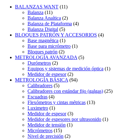
BALANZAS WANT
(11)
Balanza
(11)
Balanza Anaítica
(2)
Balanza de Plataforma
(4)
Balanza Digital
(5)
BLOQUES PATRÓN Y ACCESORIOS
(4)
Base magnética
(1)
Base para micrómetro
(1)
Bloques patrón
(2)
METROLOGÍA AVANZADA
(5)
Durómetros
(2)
Equipos y sistemas de medición óptica
(1)
Medidor de espesor
(2)
METROLOGÍA BÁSICA
(94)
Calibradores
(5)
Calibradores con estándar fijo (galgas)
(25)
Escuadras
(4)
Flexómetros y cintas métricas
(13)
Luximetro
(1)
Medidor de espesor
(3)
Medidor de espesores por ultrasonido
(1)
Medidor de tensión
(1)
Micrómetros
(15)
Nivel de precisión
(2)