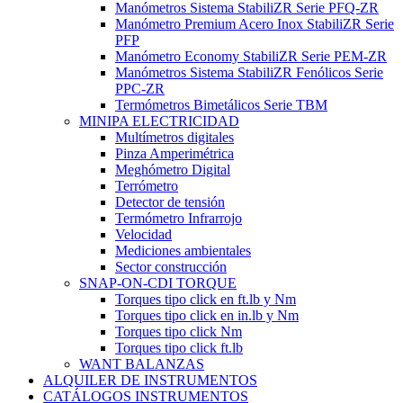
Manómetros Sistema StabiliZR Serie PFQ-ZR
Manómetro Premium Acero Inox StabiliZR Serie
PFP
Manómetro Economy StabiliZR Serie PEM-ZR
Manómetros Sistema StabiliZR Fenólicos Serie
PPC-ZR
Termómetros Bimetálicos Serie TBM
MINIPA ELECTRICIDAD
Multímetros digitales
Pinza Amperimétrica
Meghómetro Digital
Terrómetro
Detector de tensión
Termómetro Infrarrojo
Velocidad
Mediciones ambientales
Sector construcción
SNAP-ON-CDI TORQUE
Torques tipo click en ft.lb y Nm
Torques tipo click en in.lb y Nm
Torques tipo click Nm
Torques tipo click ft.lb
WANT BALANZAS
ALQUILER DE INSTRUMENTOS
CATÁLOGOS INSTRUMENTOS