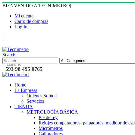
BIENVENIDO A TECNIMETRO
|
Mi cuenta
Carro de compras
Log In
|
Search
LLÁMENOS
+593 98 495 0765
Home
La Empresa
Quiénes Somos
Servicios
TIENDA
METROLOGÍA BÁSICA
Pie de rey
Relojes comparadores, palpadores, medidor de esp
Micrómetros
Calibradores