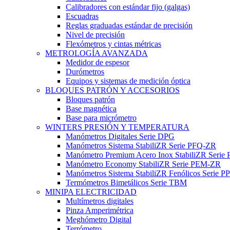
Calibradores con estándar fijo (galgas)
Escuadras
Reglas graduadas estándar de precisión
Nivel de precisión
Flexómetros y cintas métricas
METROLOGÍA AVANZADA
Medidor de espesor
Durómetros
Equipos y sistemas de medición óptica
BLOQUES PATRÓN Y ACCESORIOS
Bloques patrón
Base magnética
Base para micrómetro
WINTERS PRESIÓN Y TEMPERATURA
Manómetros Digitales Serie DPG
Manómetros Sistema StabiliZR Serie PFQ-ZR
Manómetro Premium Acero Inox StabiliZR Serie 
Manómetro Economy StabiliZR Serie PEM-ZR
Manómetros Sistema StabiliZR Fenólicos Serie 
Termómetros Bimetálicos Serie TBM
MINIPA ELECTRICIDAD
Multímetros digitales
Pinza Amperimétrica
Meghómetro Digital
Terrómetro