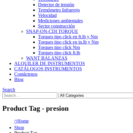
Detector de tensión
Termómetro Infrarrojo
Velocidad
Mediciones ambientales
Sector construcción
SNAP-ON-CDI TORQUE
Torques tipo click en ft.lb y Nm
Torques tipo click en in.lb y Nm
Torques tipo click Nm
Torques tipo click ft.lb
WANT BALANZAS
ALQUILER DE INSTRUMENTOS
CATÁLOGOS INSTRUMENTOS
Contáctenos
Blog
Search
Product Tag - presion
Home
Shop
Product Tag -