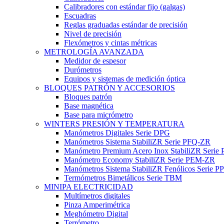
Calibradores con estándar fijo (galgas)
Escuadras
Reglas graduadas estándar de precisión
Nivel de precisión
Flexómetros y cintas métricas
METROLOGÍA AVANZADA
Medidor de espesor
Durómetros
Equipos y sistemas de medición óptica
BLOQUES PATRÓN Y ACCESORIOS
Bloques patrón
Base magnética
Base para micrómetro
WINTERS PRESIÓN Y TEMPERATURA
Manómetros Digitales Serie DPG
Manómetros Sistema StabiliZR Serie PFQ-ZR
Manómetro Premium Acero Inox StabiliZR Serie 
Manómetro Economy StabiliZR Serie PEM-ZR
Manómetros Sistema StabiliZR Fenólicos Serie 
Termómetros Bimetálicos Serie TBM
MINIPA ELECTRICIDAD
Multímetros digitales
Pinza Amperimétrica
Meghómetro Digital
Terrómetro