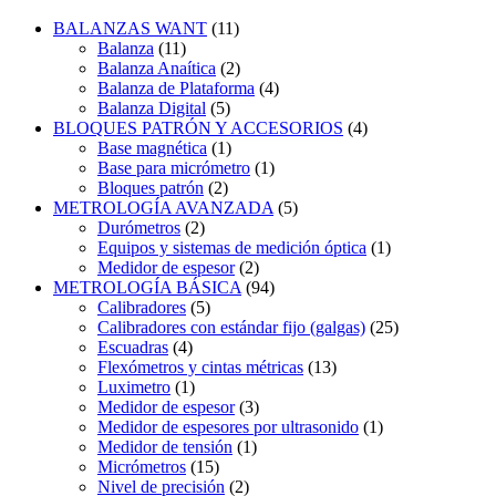
BALANZAS WANT
(11)
Balanza
(11)
Balanza Anaítica
(2)
Balanza de Plataforma
(4)
Balanza Digital
(5)
BLOQUES PATRÓN Y ACCESORIOS
(4)
Base magnética
(1)
Base para micrómetro
(1)
Bloques patrón
(2)
METROLOGÍA AVANZADA
(5)
Durómetros
(2)
Equipos y sistemas de medición óptica
(1)
Medidor de espesor
(2)
METROLOGÍA BÁSICA
(94)
Calibradores
(5)
Calibradores con estándar fijo (galgas)
(25)
Escuadras
(4)
Flexómetros y cintas métricas
(13)
Luximetro
(1)
Medidor de espesor
(3)
Medidor de espesores por ultrasonido
(1)
Medidor de tensión
(1)
Micrómetros
(15)
Nivel de precisión
(2)