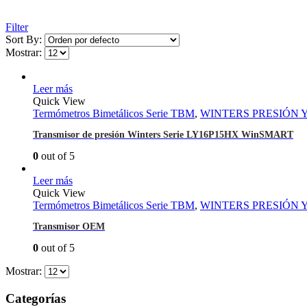
Filter
Sort By:
Mostrar:
Leer más
Quick View
Termómetros Bimetálicos Serie TBM
,
WINTERS PRESIÓN 
Transmisor de presión Winters Serie LY16P15HX WinSMART
0
out of 5
Leer más
Quick View
Termómetros Bimetálicos Serie TBM
,
WINTERS PRESIÓN 
Transmisor OEM
0
out of 5
Mostrar:
Categorías