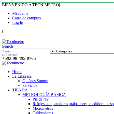
BIENVENIDO A TECNIMETRO
|
Mi cuenta
Carro de compras
Log In
|
Search
LLÁMENOS
+593 98 495 0765
Home
La Empresa
Quiénes Somos
Servicios
TIENDA
METROLOGÍA BÁSICA
Pie de rey
Relojes comparadores, palpadores, medidor de esp
Micrómetros
Calibradores