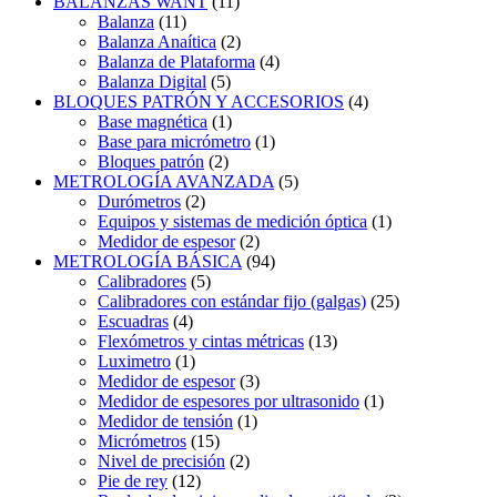
BALANZAS WANT
(11)
Balanza
(11)
Balanza Anaítica
(2)
Balanza de Plataforma
(4)
Balanza Digital
(5)
BLOQUES PATRÓN Y ACCESORIOS
(4)
Base magnética
(1)
Base para micrómetro
(1)
Bloques patrón
(2)
METROLOGÍA AVANZADA
(5)
Durómetros
(2)
Equipos y sistemas de medición óptica
(1)
Medidor de espesor
(2)
METROLOGÍA BÁSICA
(94)
Calibradores
(5)
Calibradores con estándar fijo (galgas)
(25)
Escuadras
(4)
Flexómetros y cintas métricas
(13)
Luximetro
(1)
Medidor de espesor
(3)
Medidor de espesores por ultrasonido
(1)
Medidor de tensión
(1)
Micrómetros
(15)
Nivel de precisión
(2)
Pie de rey
(12)