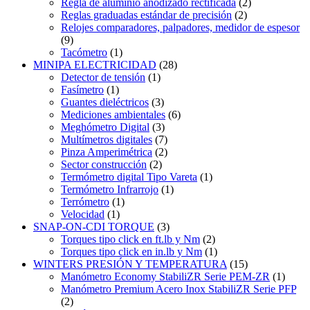
Regla de aluminio anodizado rectificada
(2)
Reglas graduadas estándar de precisión
(2)
Relojes comparadores, palpadores, medidor de espesor
(9)
Tacómetro
(1)
MINIPA ELECTRICIDAD
(28)
Detector de tensión
(1)
Fasímetro
(1)
Guantes dieléctricos
(3)
Mediciones ambientales
(6)
Meghómetro Digital
(3)
Multímetros digitales
(7)
Pinza Amperimétrica
(2)
Sector construcción
(2)
Termómetro digital Tipo Vareta
(1)
Termómetro Infrarrojo
(1)
Terrómetro
(1)
Velocidad
(1)
SNAP-ON-CDI TORQUE
(3)
Torques tipo click en ft.lb y Nm
(2)
Torques tipo click en in.lb y Nm
(1)
WINTERS PRESIÓN Y TEMPERATURA
(15)
Manómetro Economy StabiliZR Serie PEM-ZR
(1)
Manómetro Premium Acero Inox StabiliZR Serie PFP
(2)