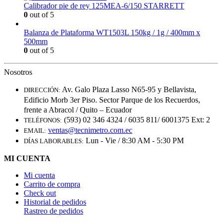
Calibrador pie de rey 125MEA-6/150 STARRETT
0
out of 5
Balanza de Plataforma WT1503L 150kg / 1g / 400mm x
500mm
0
out of 5
Nosotros
Av. Galo Plaza Lasso N65-95 y Bellavista,
DIRECCIÓN:
Edificio Morb 3er Piso. Sector Parque de los Recuerdos,
frente a Abracol / Quito – Ecuador
(593) 02 346 4324 / 6035 811/ 6001375 Ext: 2
TELÉFONOS:
ventas@tecnimetro.com.ec
EMAIL:
Lun - Vie / 8:30 AM - 5:30 PM
DÍAS LABORABLES:
MI CUENTA
Mi cuenta
Carrito de compra
Check out
Historial de pedidos
Rastreo de pedidos