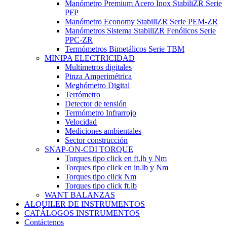
Manómetro Premium Acero Inox StabiliZR Serie
PFP
Manómetro Economy StabiliZR Serie PEM-ZR
Manómetros Sistema StabiliZR Fenólicos Serie
PPC-ZR
Termómetros Bimetálicos Serie TBM
MINIPA ELECTRICIDAD
Multímetros digitales
Pinza Amperimétrica
Meghómetro Digital
Terrómetro
Detector de tensión
Termómetro Infrarrojo
Velocidad
Mediciones ambientales
Sector construcción
SNAP-ON-CDI TORQUE
Torques tipo click en ft.lb y Nm
Torques tipo click en in.lb y Nm
Torques tipo click Nm
Torques tipo click ft.lb
WANT BALANZAS
ALQUILER DE INSTRUMENTOS
CATÁLOGOS INSTRUMENTOS
Contáctenos