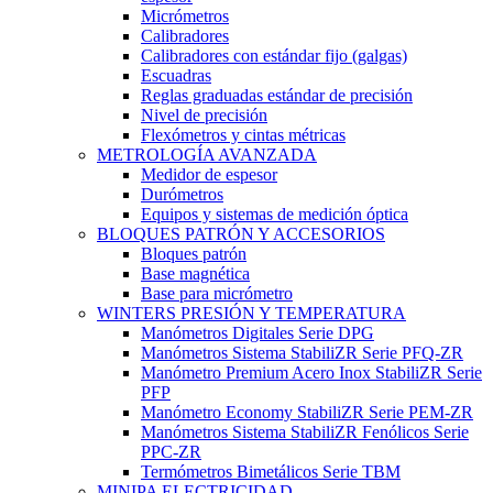
Micrómetros
Calibradores
Calibradores con estándar fijo (galgas)
Escuadras
Reglas graduadas estándar de precisión
Nivel de precisión
Flexómetros y cintas métricas
METROLOGÍA AVANZADA
Medidor de espesor
Durómetros
Equipos y sistemas de medición óptica
BLOQUES PATRÓN Y ACCESORIOS
Bloques patrón
Base magnética
Base para micrómetro
WINTERS PRESIÓN Y TEMPERATURA
Manómetros Digitales Serie DPG
Manómetros Sistema StabiliZR Serie PFQ-ZR
Manómetro Premium Acero Inox StabiliZR Serie
PFP
Manómetro Economy StabiliZR Serie PEM-ZR
Manómetros Sistema StabiliZR Fenólicos Serie
PPC-ZR
Termómetros Bimetálicos Serie TBM
MINIPA ELECTRICIDAD