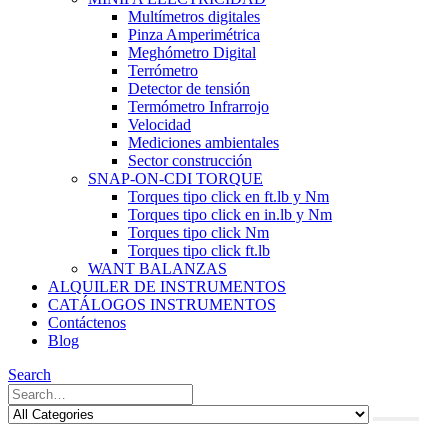
Multímetros digitales
Pinza Amperimétrica
Meghómetro Digital
Terrómetro
Detector de tensión
Termómetro Infrarrojo
Velocidad
Mediciones ambientales
Sector construcción
SNAP-ON-CDI TORQUE
Torques tipo click en ft.lb y Nm
Torques tipo click en in.lb y Nm
Torques tipo click Nm
Torques tipo click ft.lb
WANT BALANZAS
ALQUILER DE INSTRUMENTOS
CATÁLOGOS INSTRUMENTOS
Contáctenos
Blog
Search