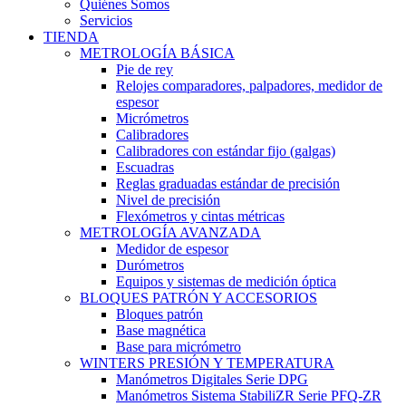
Quiénes Somos
Servicios
TIENDA
METROLOGÍA BÁSICA
Pie de rey
Relojes comparadores, palpadores, medidor de
espesor
Micrómetros
Calibradores
Calibradores con estándar fijo (galgas)
Escuadras
Reglas graduadas estándar de precisión
Nivel de precisión
Flexómetros y cintas métricas
METROLOGÍA AVANZADA
Medidor de espesor
Durómetros
Equipos y sistemas de medición óptica
BLOQUES PATRÓN Y ACCESORIOS
Bloques patrón
Base magnética
Base para micrómetro
WINTERS PRESIÓN Y TEMPERATURA
Manómetros Digitales Serie DPG
Manómetros Sistema StabiliZR Serie PFQ-ZR