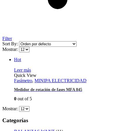
Filter
Sort By:
Mostrar:
Hot
Leer más
Quick View
Fasímetro
,
MINIPA ELECTRICIDAD
Medidor de rotación de fases MFA 845
0
out of 5
Mostrar:
Categorías