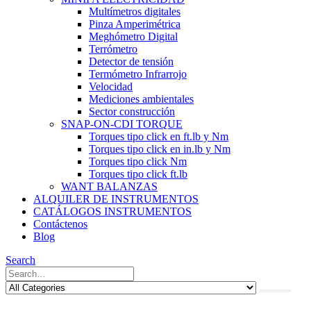
Multímetros digitales
Pinza Amperimétrica
Meghómetro Digital
Terrómetro
Detector de tensión
Termómetro Infrarrojo
Velocidad
Mediciones ambientales
Sector construcción
SNAP-ON-CDI TORQUE
Torques tipo click en ft.lb y Nm
Torques tipo click en in.lb y Nm
Torques tipo click Nm
Torques tipo click ft.lb
WANT BALANZAS
ALQUILER DE INSTRUMENTOS
CATÁLOGOS INSTRUMENTOS
Contáctenos
Blog
Search