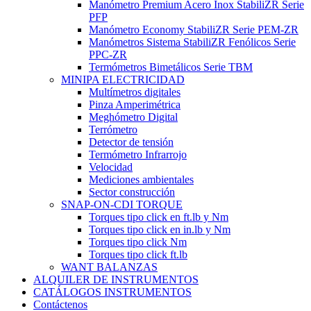
Manómetro Premium Acero Inox StabiliZR Serie
PFP
Manómetro Economy StabiliZR Serie PEM-ZR
Manómetros Sistema StabiliZR Fenólicos Serie
PPC-ZR
Termómetros Bimetálicos Serie TBM
MINIPA ELECTRICIDAD
Multímetros digitales
Pinza Amperimétrica
Meghómetro Digital
Terrómetro
Detector de tensión
Termómetro Infrarrojo
Velocidad
Mediciones ambientales
Sector construcción
SNAP-ON-CDI TORQUE
Torques tipo click en ft.lb y Nm
Torques tipo click en in.lb y Nm
Torques tipo click Nm
Torques tipo click ft.lb
WANT BALANZAS
ALQUILER DE INSTRUMENTOS
CATÁLOGOS INSTRUMENTOS
Contáctenos