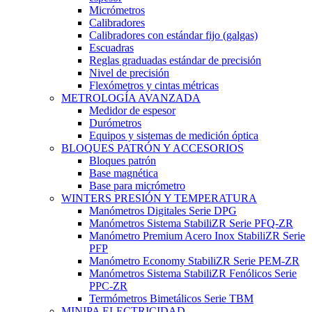
Micrómetros
Calibradores
Calibradores con estándar fijo (galgas)
Escuadras
Reglas graduadas estándar de precisión
Nivel de precisión
Flexómetros y cintas métricas
METROLOGÍA AVANZADA
Medidor de espesor
Durómetros
Equipos y sistemas de medición óptica
BLOQUES PATRÓN Y ACCESORIOS
Bloques patrón
Base magnética
Base para micrómetro
WINTERS PRESIÓN Y TEMPERATURA
Manómetros Digitales Serie DPG
Manómetros Sistema StabiliZR Serie PFQ-ZR
Manómetro Premium Acero Inox StabiliZR Serie
PFP
Manómetro Economy StabiliZR Serie PEM-ZR
Manómetros Sistema StabiliZR Fenólicos Serie
PPC-ZR
Termómetros Bimetálicos Serie TBM
MINIPA ELECTRICIDAD