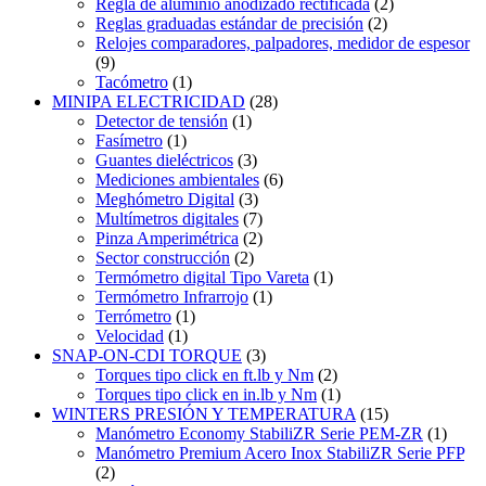
Regla de aluminio anodizado rectificada
(2)
Reglas graduadas estándar de precisión
(2)
Relojes comparadores, palpadores, medidor de espesor
(9)
Tacómetro
(1)
MINIPA ELECTRICIDAD
(28)
Detector de tensión
(1)
Fasímetro
(1)
Guantes dieléctricos
(3)
Mediciones ambientales
(6)
Meghómetro Digital
(3)
Multímetros digitales
(7)
Pinza Amperimétrica
(2)
Sector construcción
(2)
Termómetro digital Tipo Vareta
(1)
Termómetro Infrarrojo
(1)
Terrómetro
(1)
Velocidad
(1)
SNAP-ON-CDI TORQUE
(3)
Torques tipo click en ft.lb y Nm
(2)
Torques tipo click en in.lb y Nm
(1)
WINTERS PRESIÓN Y TEMPERATURA
(15)
Manómetro Economy StabiliZR Serie PEM-ZR
(1)
Manómetro Premium Acero Inox StabiliZR Serie PFP
(2)