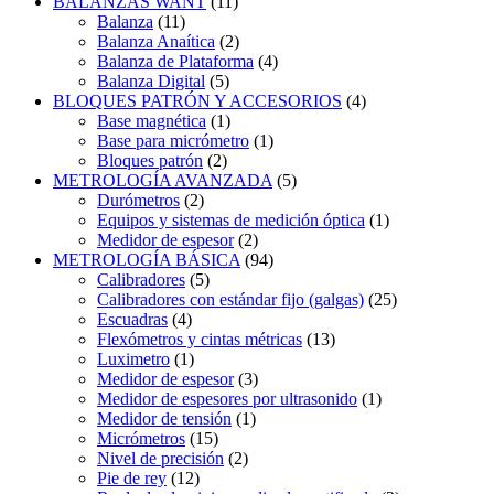
BALANZAS WANT
(11)
Balanza
(11)
Balanza Anaítica
(2)
Balanza de Plataforma
(4)
Balanza Digital
(5)
BLOQUES PATRÓN Y ACCESORIOS
(4)
Base magnética
(1)
Base para micrómetro
(1)
Bloques patrón
(2)
METROLOGÍA AVANZADA
(5)
Durómetros
(2)
Equipos y sistemas de medición óptica
(1)
Medidor de espesor
(2)
METROLOGÍA BÁSICA
(94)
Calibradores
(5)
Calibradores con estándar fijo (galgas)
(25)
Escuadras
(4)
Flexómetros y cintas métricas
(13)
Luximetro
(1)
Medidor de espesor
(3)
Medidor de espesores por ultrasonido
(1)
Medidor de tensión
(1)
Micrómetros
(15)
Nivel de precisión
(2)
Pie de rey
(12)