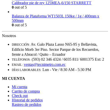
Calibrador pie de rey 125MEA-6/150 STARRETT
0
out of 5
Balanza de Plataforma WT1503L 150kg / 1g / 400mm x
500mm
0
out of 5
Nosotros
Av. Galo Plaza Lasso N65-95 y Bellavista,
DIRECCIÓN:
Edificio Morb 3er Piso. Sector Parque de los Recuerdos,
frente a Abracol / Quito – Ecuador
(593) 02 346 4324 / 6035 811/ 6001375 Ext: 2
TELÉFONOS:
ventas@tecnimetro.com.ec
EMAIL:
Lun - Vie / 8:30 AM - 5:30 PM
DÍAS LABORABLES:
MI CUENTA
Mi cuenta
Carrito de compra
Check out
Historial de pedidos
Rastreo de pedidos