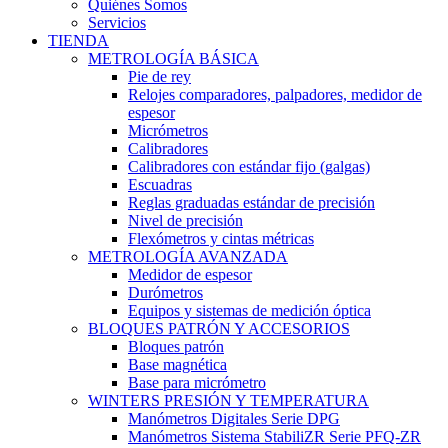
Quiénes Somos
Servicios
TIENDA
METROLOGÍA BÁSICA
Pie de rey
Relojes comparadores, palpadores, medidor de
espesor
Micrómetros
Calibradores
Calibradores con estándar fijo (galgas)
Escuadras
Reglas graduadas estándar de precisión
Nivel de precisión
Flexómetros y cintas métricas
METROLOGÍA AVANZADA
Medidor de espesor
Durómetros
Equipos y sistemas de medición óptica
BLOQUES PATRÓN Y ACCESORIOS
Bloques patrón
Base magnética
Base para micrómetro
WINTERS PRESIÓN Y TEMPERATURA
Manómetros Digitales Serie DPG
Manómetros Sistema StabiliZR Serie PFQ-ZR