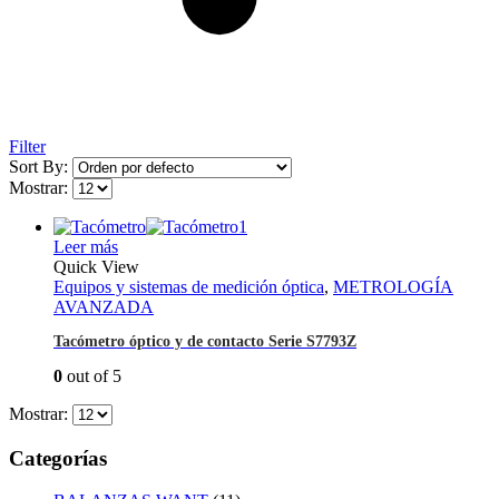
Filter
Sort By:
Mostrar:
Leer más
Quick View
Equipos y sistemas de medición óptica
,
METROLOGÍA
AVANZADA
Tacómetro óptico y de contacto Serie S7793Z
0
out of 5
Mostrar:
Categorías