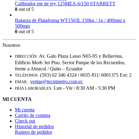
Calibrador pie de rey 125MEA-6/150 STARRETT
0
out of 5
Balanza de Plataforma WT1503L 150kg / 1g / 400mm x
500mm
0
out of 5
Nosotros
Av. Galo Plaza Lasso N65-95 y Bellavista,
DIRECCIÓN:
Edificio Morb 3er Piso. Sector Parque de los Recuerdos,
frente a Abracol / Quito – Ecuador
(593) 02 346 4324 / 6035 811/ 6001375 Ext: 2
TELÉFONOS:
ventas@tecnimetro.com.ec
EMAIL:
Lun - Vie / 8:30 AM - 5:30 PM
DÍAS LABORABLES:
MI CUENTA
Mi cuenta
Carrito de compra
Check out
Historial de pedidos
Rastreo de pedidos