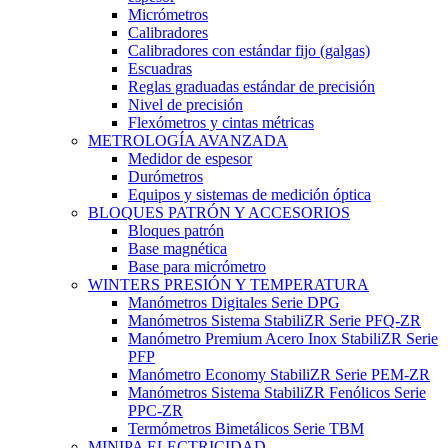
Micrómetros
Calibradores
Calibradores con estándar fijo (galgas)
Escuadras
Reglas graduadas estándar de precisión
Nivel de precisión
Flexómetros y cintas métricas
METROLOGÍA AVANZADA
Medidor de espesor
Durómetros
Equipos y sistemas de medición óptica
BLOQUES PATRÓN Y ACCESORIOS
Bloques patrón
Base magnética
Base para micrómetro
WINTERS PRESIÓN Y TEMPERATURA
Manómetros Digitales Serie DPG
Manómetros Sistema StabiliZR Serie PFQ-ZR
Manómetro Premium Acero Inox StabiliZR Serie
PFP
Manómetro Economy StabiliZR Serie PEM-ZR
Manómetros Sistema StabiliZR Fenólicos Serie
PPC-ZR
Termómetros Bimetálicos Serie TBM
MINIPA ELECTRICIDAD