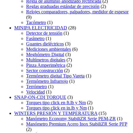
Regla de aluminio anodizado rectificada
(2)
Reglas graduadas estándar de precisión
(2)
Relojes comparadores, palpadores, medidor de espesor
(9)
Tacómetro
(1)
MINIPA ELECTRICIDAD
(28)
Detector de tensión
(1)
Fasímetro
(1)
Guantes dieléctricos
(3)
Mediciones ambientales
(6)
Meghómetro Digital
(3)
Multímetros digitales
(7)
Pinza Amperimétrica
(2)
Sector construcción
(2)
Termómetro digital Tipo Vareta
(1)
Termómetro Infrarrojo
(1)
Terrómetro
(1)
Velocidad
(1)
SNAP-ON-CDI TORQUE
(3)
Torques tipo click en ft.lb y Nm
(2)
Torques tipo click en in.lb y Nm
(1)
WINTERS PRESIÓN Y TEMPERATURA
(15)
Manómetro Economy StabiliZR Serie PEM-ZR
(1)
Manómetro Premium Acero Inox StabiliZR Serie PFP
(2)