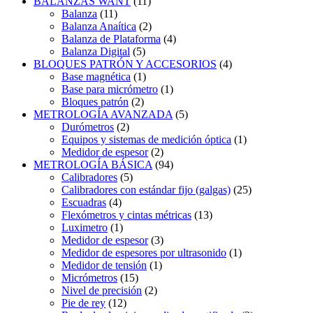
BALANZAS WANT
(11)
Balanza
(11)
Balanza Anaítica
(2)
Balanza de Plataforma
(4)
Balanza Digital
(5)
BLOQUES PATRÓN Y ACCESORIOS
(4)
Base magnética
(1)
Base para micrómetro
(1)
Bloques patrón
(2)
METROLOGÍA AVANZADA
(5)
Durómetros
(2)
Equipos y sistemas de medición óptica
(1)
Medidor de espesor
(2)
METROLOGÍA BÁSICA
(94)
Calibradores
(5)
Calibradores con estándar fijo (galgas)
(25)
Escuadras
(4)
Flexómetros y cintas métricas
(13)
Luximetro
(1)
Medidor de espesor
(3)
Medidor de espesores por ultrasonido
(1)
Medidor de tensión
(1)
Micrómetros
(15)
Nivel de precisión
(2)
Pie de rey
(12)