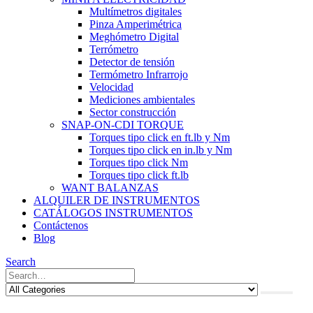
Multímetros digitales
Pinza Amperimétrica
Meghómetro Digital
Terrómetro
Detector de tensión
Termómetro Infrarrojo
Velocidad
Mediciones ambientales
Sector construcción
SNAP-ON-CDI TORQUE
Torques tipo click en ft.lb y Nm
Torques tipo click en in.lb y Nm
Torques tipo click Nm
Torques tipo click ft.lb
WANT BALANZAS
ALQUILER DE INSTRUMENTOS
CATÁLOGOS INSTRUMENTOS
Contáctenos
Blog
Search