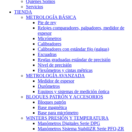
Quiénes Somos
Servicios
TIENDA
METROLOGÍA BÁSICA
Pie de rey
Relojes comparadores, palpadores, medidor de
espesor
Micrómetros
Calibradores
Calibradores con estándar fijo (galgas)
Escuadras
Reglas graduadas estándar de precisión
Nivel de precisión
Flexómetros y cintas métricas
METROLOGÍA AVANZADA
Medidor de espesor
Durómetros
Equipos y sistemas de medición óptica
BLOQUES PATRÓN Y ACCESORIOS
Bloques patrón
Base magnética
Base para micrómetro
WINTERS PRESIÓN Y TEMPERATURA
Manómetros Digitales Serie DPG
Manómetros Sistema StabiliZR Serie PFQ-ZR