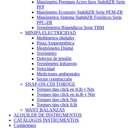
Manómetro Premium Acero Inox StabiliZR Serie
PFP
Manómetro Economy StabiliZR Serie PEM-ZR
Manómetros Sistema StabiliZR Fenólicos Serie
PPC-ZR
Termómetros Bimetálicos Serie TBM
MINIPA ELECTRICIDAD
Multímetros digitales
Pinza Amperimétrica
Meghómetro Digital
Terrómetro
Detector de tensión
Termómetro Infrarrojo
Velocidad
Mediciones ambientales
Sector construcción
SNAP-ON-CDI TORQUE
Torques tipo click en ft.lb y Nm
Torques tipo click en in.lb y Nm
Torques tipo click Nm
Torques tipo click ft.lb
WANT BALANZAS
ALQUILER DE INSTRUMENTOS
CATÁLOGOS INSTRUMENTOS
Contáctenos