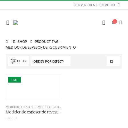
BIENVENIDO A TECNIMETRO
SHOP
PRODUCT TAG -
MEDIDOR DE ESPESOR DE RECUBRIMIENTO
FILTER
HOT
MEDIDOR DE ESPESOR
,
METROLOGÍA BÁSICA
Medidor de espesor de revestimiento 3813
Balanza de Plataforma WT1503LB 150kg / 1g / 400mm x 300mm
0
out of 5