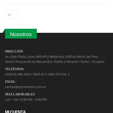
0
out of 5
Calibrador pie de rey 125MEA-6/150 STARRETT
0
out of 5
Balanza de Plataforma WT1503L 150kg / 1g / 400mm x 500mm
0
out of 5
Nosotros
DIRECCIÓN:
Av. Galo Plaza Lasso N65-95 y Bellavista, Edificio Morb 3er Piso.
Sector Parque de los Recuerdos, frente a Abracol / Quito – Ecuador
TELÉFONOS:
(593) 02 346 4324 / 6035 811/ 6001375 Ext: 2
EMAIL:
ventas@tecnimetro.com.ec
DÍAS LABORABLES:
Lun - Vie / 8:30 AM - 5:30 PM
MI CUENTA