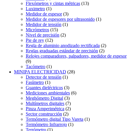
Flexómetros y cintas métricas
(13)
Luximetro
(1)
Medidor de espesor
(3)
Medidor de espesores por ultrasonido
(1)
Medidor de tensión
(1)
Micrómetros
(15)
Nivel de precisión
(2)
Pie de rey
(12)
Regla de aluminio anodizado rectificada
(2)
Reglas graduadas estándar de precisión
(2)
Relojes comparadores, palpadores, medidor de espesor
(9)
Tacómetro
(1)
MINIPA ELECTRICIDAD
(28)
Detector de tensión
(1)
Fasímetro
(1)
Guantes dieléctricos
(3)
Mediciones ambientales
(6)
Meghómetro Digital
(3)
Multímetros digitales
(7)
Pinza Amperimétrica
(2)
Sector construcción
(2)
Termómetro digital Tipo Vareta
(1)
Termómetro Infrarrojo
(1)
Terrómetro
(1)