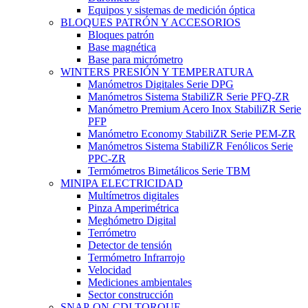
Equipos y sistemas de medición óptica
BLOQUES PATRÓN Y ACCESORIOS
Bloques patrón
Base magnética
Base para micrómetro
WINTERS PRESIÓN Y TEMPERATURA
Manómetros Digitales Serie DPG
Manómetros Sistema StabiliZR Serie PFQ-ZR
Manómetro Premium Acero Inox StabiliZR Serie
PFP
Manómetro Economy StabiliZR Serie PEM-ZR
Manómetros Sistema StabiliZR Fenólicos Serie
PPC-ZR
Termómetros Bimetálicos Serie TBM
MINIPA ELECTRICIDAD
Multímetros digitales
Pinza Amperimétrica
Meghómetro Digital
Terrómetro
Detector de tensión
Termómetro Infrarrojo
Velocidad
Mediciones ambientales
Sector construcción
SNAP-ON-CDI TORQUE