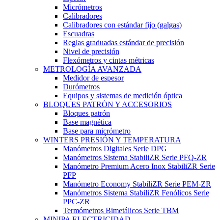
Micrómetros
Calibradores
Calibradores con estándar fijo (galgas)
Escuadras
Reglas graduadas estándar de precisión
Nivel de precisión
Flexómetros y cintas métricas
METROLOGÍA AVANZADA
Medidor de espesor
Durómetros
Equipos y sistemas de medición óptica
BLOQUES PATRÓN Y ACCESORIOS
Bloques patrón
Base magnética
Base para micrómetro
WINTERS PRESIÓN Y TEMPERATURA
Manómetros Digitales Serie DPG
Manómetros Sistema StabiliZR Serie PFQ-ZR
Manómetro Premium Acero Inox StabiliZR Serie
PFP
Manómetro Economy StabiliZR Serie PEM-ZR
Manómetros Sistema StabiliZR Fenólicos Serie
PPC-ZR
Termómetros Bimetálicos Serie TBM
MINIPA ELECTRICIDAD