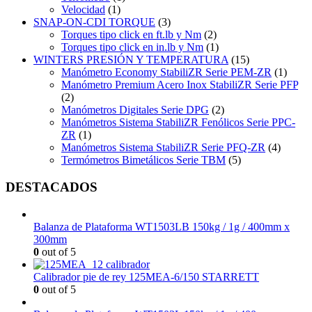
Velocidad
(1)
SNAP-ON-CDI TORQUE
(3)
Torques tipo click en ft.lb y Nm
(2)
Torques tipo click en in.lb y Nm
(1)
WINTERS PRESIÓN Y TEMPERATURA
(15)
Manómetro Economy StabiliZR Serie PEM-ZR
(1)
Manómetro Premium Acero Inox StabiliZR Serie PFP
(2)
Manómetros Digitales Serie DPG
(2)
Manómetros Sistema StabiliZR Fenólicos Serie PPC-
ZR
(1)
Manómetros Sistema StabiliZR Serie PFQ-ZR
(4)
Termómetros Bimetálicos Serie TBM
(5)
DESTACADOS
Balanza de Plataforma WT1503LB 150kg / 1g / 400mm x
300mm
0
out of 5
Calibrador pie de rey 125MEA-6/150 STARRETT
0
out of 5