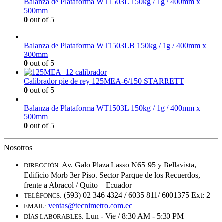
Balanza de Plataforma WT1503L 150kg / 1g / 400mm x
500mm
0
out of 5
Balanza de Plataforma WT1503LB 150kg / 1g / 400mm x
300mm
0
out of 5
Calibrador pie de rey 125MEA-6/150 STARRETT
0
out of 5
Balanza de Plataforma WT1503L 150kg / 1g / 400mm x
500mm
0
out of 5
Nosotros
Av. Galo Plaza Lasso N65-95 y Bellavista,
DIRECCIÓN:
Edificio Morb 3er Piso. Sector Parque de los Recuerdos,
frente a Abracol / Quito – Ecuador
(593) 02 346 4324 / 6035 811/ 6001375 Ext: 2
TELÉFONOS:
ventas@tecnimetro.com.ec
EMAIL:
Lun - Vie / 8:30 AM - 5:30 PM
DÍAS LABORABLES: