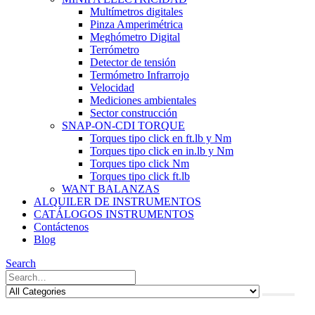
Multímetros digitales
Pinza Amperimétrica
Meghómetro Digital
Terrómetro
Detector de tensión
Termómetro Infrarrojo
Velocidad
Mediciones ambientales
Sector construcción
SNAP-ON-CDI TORQUE
Torques tipo click en ft.lb y Nm
Torques tipo click en in.lb y Nm
Torques tipo click Nm
Torques tipo click ft.lb
WANT BALANZAS
ALQUILER DE INSTRUMENTOS
CATÁLOGOS INSTRUMENTOS
Contáctenos
Blog
Search