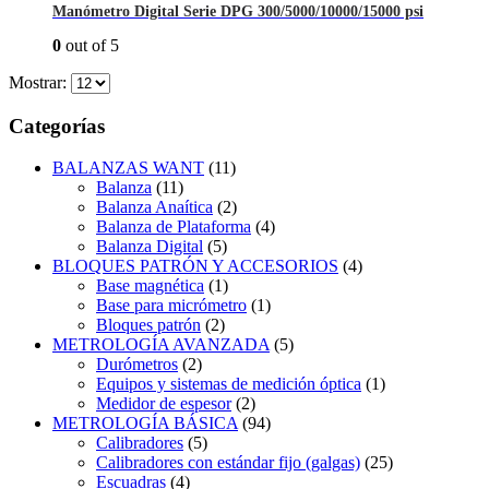
Manómetro Digital Serie DPG 300/5000/10000/15000 psi
0
out of 5
Mostrar:
Categorías
BALANZAS WANT
(11)
Balanza
(11)
Balanza Anaítica
(2)
Balanza de Plataforma
(4)
Balanza Digital
(5)
BLOQUES PATRÓN Y ACCESORIOS
(4)
Base magnética
(1)
Base para micrómetro
(1)
Bloques patrón
(2)
METROLOGÍA AVANZADA
(5)
Durómetros
(2)
Equipos y sistemas de medición óptica
(1)
Medidor de espesor
(2)
METROLOGÍA BÁSICA
(94)
Calibradores
(5)
Calibradores con estándar fijo (galgas)
(25)
Escuadras
(4)