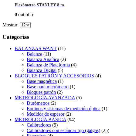
Flexómetro STANLEY 8 m
0
out of 5
Mostrar:
Categorías
BALANZAS WANT
(11)
Balanza
(11)
Balanza Anaítica
(2)
Balanza de Plataforma
(4)
Balanza Digital
(5)
BLOQUES PATRÓN Y ACCESORIOS
(4)
Base magnética
(1)
Base para micrómetro
(1)
Bloques patrón
(2)
METROLOGÍA AVANZADA
(5)
Durómetros
(2)
Equipos y sistemas de medición óptica
(1)
Medidor de espesor
(2)
METROLOGÍA BÁSICA
(94)
Calibradores
(5)
Calibradores con estándar fijo (galgas)
(25)
Escuadras
(4)