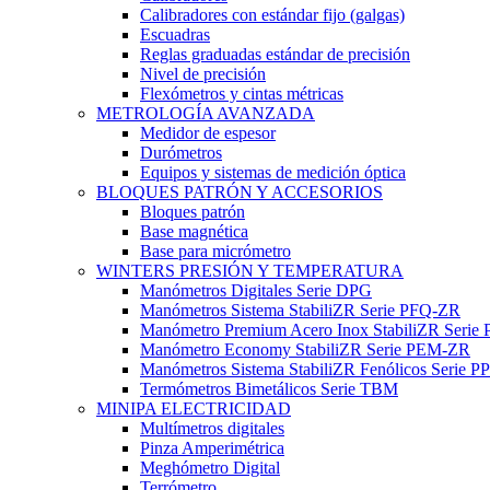
Calibradores con estándar fijo (galgas)
Escuadras
Reglas graduadas estándar de precisión
Nivel de precisión
Flexómetros y cintas métricas
METROLOGÍA AVANZADA
Medidor de espesor
Durómetros
Equipos y sistemas de medición óptica
BLOQUES PATRÓN Y ACCESORIOS
Bloques patrón
Base magnética
Base para micrómetro
WINTERS PRESIÓN Y TEMPERATURA
Manómetros Digitales Serie DPG
Manómetros Sistema StabiliZR Serie PFQ-ZR
Manómetro Premium Acero Inox StabiliZR Serie 
Manómetro Economy StabiliZR Serie PEM-ZR
Manómetros Sistema StabiliZR Fenólicos Serie 
Termómetros Bimetálicos Serie TBM
MINIPA ELECTRICIDAD
Multímetros digitales
Pinza Amperimétrica
Meghómetro Digital
Terrómetro