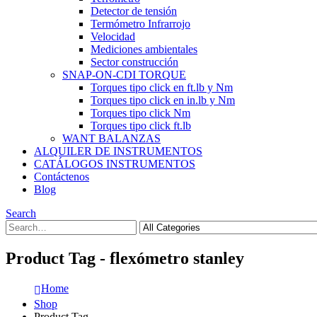
Detector de tensión
Termómetro Infrarrojo
Velocidad
Mediciones ambientales
Sector construcción
SNAP-ON-CDI TORQUE
Torques tipo click en ft.lb y Nm
Torques tipo click en in.lb y Nm
Torques tipo click Nm
Torques tipo click ft.lb
WANT BALANZAS
ALQUILER DE INSTRUMENTOS
CATÁLOGOS INSTRUMENTOS
Contáctenos
Blog
Search
Product Tag - flexómetro stanley
Home
Shop
Product Tag -