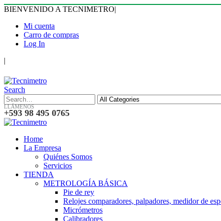
BIENVENIDO A TECNIMETRO
|
Mi cuenta
Carro de compras
Log In
|
Search
LLÁMENOS
+593 98 495 0765
Home
La Empresa
Quiénes Somos
Servicios
TIENDA
METROLOGÍA BÁSICA
Pie de rey
Relojes comparadores, palpadores, medidor de esp
Micrómetros
Calibradores