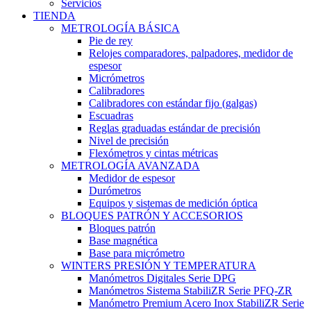
Servicios
TIENDA
METROLOGÍA BÁSICA
Pie de rey
Relojes comparadores, palpadores, medidor de
espesor
Micrómetros
Calibradores
Calibradores con estándar fijo (galgas)
Escuadras
Reglas graduadas estándar de precisión
Nivel de precisión
Flexómetros y cintas métricas
METROLOGÍA AVANZADA
Medidor de espesor
Durómetros
Equipos y sistemas de medición óptica
BLOQUES PATRÓN Y ACCESORIOS
Bloques patrón
Base magnética
Base para micrómetro
WINTERS PRESIÓN Y TEMPERATURA
Manómetros Digitales Serie DPG
Manómetros Sistema StabiliZR Serie PFQ-ZR
Manómetro Premium Acero Inox StabiliZR Serie