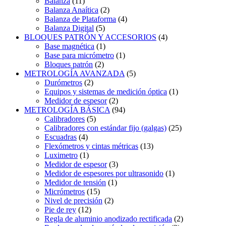
Balanza
(11)
Balanza Anaítica
(2)
Balanza de Plataforma
(4)
Balanza Digital
(5)
BLOQUES PATRÓN Y ACCESORIOS
(4)
Base magnética
(1)
Base para micrómetro
(1)
Bloques patrón
(2)
METROLOGÍA AVANZADA
(5)
Durómetros
(2)
Equipos y sistemas de medición óptica
(1)
Medidor de espesor
(2)
METROLOGÍA BÁSICA
(94)
Calibradores
(5)
Calibradores con estándar fijo (galgas)
(25)
Escuadras
(4)
Flexómetros y cintas métricas
(13)
Luximetro
(1)
Medidor de espesor
(3)
Medidor de espesores por ultrasonido
(1)
Medidor de tensión
(1)
Micrómetros
(15)
Nivel de precisión
(2)
Pie de rey
(12)
Regla de aluminio anodizado rectificada
(2)