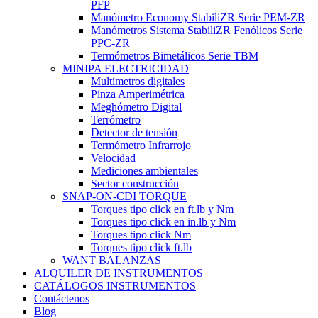
PFP
Manómetro Economy StabiliZR Serie PEM-ZR
Manómetros Sistema StabiliZR Fenólicos Serie
PPC-ZR
Termómetros Bimetálicos Serie TBM
MINIPA ELECTRICIDAD
Multímetros digitales
Pinza Amperimétrica
Meghómetro Digital
Terrómetro
Detector de tensión
Termómetro Infrarrojo
Velocidad
Mediciones ambientales
Sector construcción
SNAP-ON-CDI TORQUE
Torques tipo click en ft.lb y Nm
Torques tipo click en in.lb y Nm
Torques tipo click Nm
Torques tipo click ft.lb
WANT BALANZAS
ALQUILER DE INSTRUMENTOS
CATÁLOGOS INSTRUMENTOS
Contáctenos
Blog