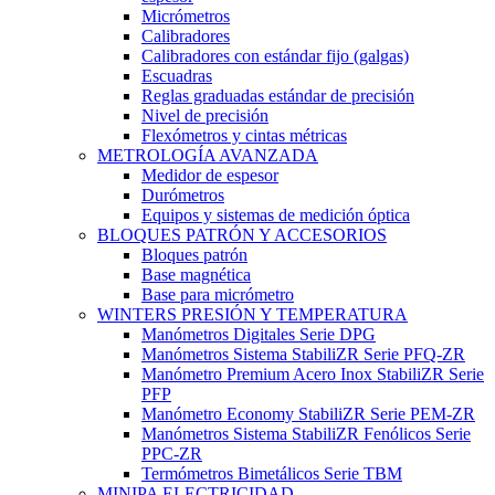
Micrómetros
Calibradores
Calibradores con estándar fijo (galgas)
Escuadras
Reglas graduadas estándar de precisión
Nivel de precisión
Flexómetros y cintas métricas
METROLOGÍA AVANZADA
Medidor de espesor
Durómetros
Equipos y sistemas de medición óptica
BLOQUES PATRÓN Y ACCESORIOS
Bloques patrón
Base magnética
Base para micrómetro
WINTERS PRESIÓN Y TEMPERATURA
Manómetros Digitales Serie DPG
Manómetros Sistema StabiliZR Serie PFQ-ZR
Manómetro Premium Acero Inox StabiliZR Serie
PFP
Manómetro Economy StabiliZR Serie PEM-ZR
Manómetros Sistema StabiliZR Fenólicos Serie
PPC-ZR
Termómetros Bimetálicos Serie TBM
MINIPA ELECTRICIDAD