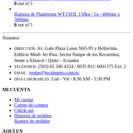
0
out of 5
Balanza de Plataforma WT1503L 150kg / 1g / 400mm x
500mm
0
out of 5
Nosotros
Av. Galo Plaza Lasso N65-95 y Bellavista,
DIRECCIÓN:
Edificio Morb 3er Piso. Sector Parque de los Recuerdos,
frente a Abracol / Quito – Ecuador
(593) 02 346 4324 / 6035 811/ 6001375 Ext: 2
TELÉFONOS:
ventas@tecnimetro.com.ec
EMAIL:
Lun - Vie / 8:30 AM - 5:30 PM
DÍAS LABORABLES:
MI CUENTA
Mi cuenta
Carrito de compra
Check out
Historial de pedidos
Rastreo de pedidos
AQUÍ EN