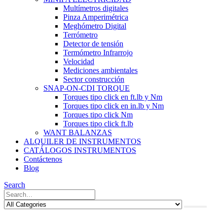
Multímetros digitales
Pinza Amperimétrica
Meghómetro Digital
Terrómetro
Detector de tensión
Termómetro Infrarrojo
Velocidad
Mediciones ambientales
Sector construcción
SNAP-ON-CDI TORQUE
Torques tipo click en ft.lb y Nm
Torques tipo click en in.lb y Nm
Torques tipo click Nm
Torques tipo click ft.lb
WANT BALANZAS
ALQUILER DE INSTRUMENTOS
CATÁLOGOS INSTRUMENTOS
Contáctenos
Blog
Search