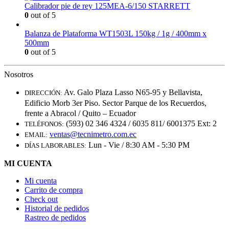
Calibrador pie de rey 125MEA-6/150 STARRETT
0
out of 5
Balanza de Plataforma WT1503L 150kg / 1g / 400mm x
500mm
0
out of 5
Nosotros
Av. Galo Plaza Lasso N65-95 y Bellavista,
DIRECCIÓN:
Edificio Morb 3er Piso. Sector Parque de los Recuerdos,
frente a Abracol / Quito – Ecuador
(593) 02 346 4324 / 6035 811/ 6001375 Ext: 2
TELÉFONOS:
ventas@tecnimetro.com.ec
EMAIL:
Lun - Vie / 8:30 AM - 5:30 PM
DÍAS LABORABLES:
MI CUENTA
Mi cuenta
Carrito de compra
Check out
Historial de pedidos
Rastreo de pedidos