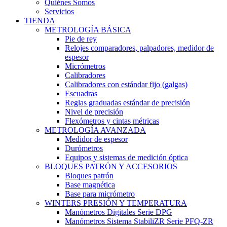
Quiénes Somos
Servicios
TIENDA
METROLOGÍA BÁSICA
Pie de rey
Relojes comparadores, palpadores, medidor de
espesor
Micrómetros
Calibradores
Calibradores con estándar fijo (galgas)
Escuadras
Reglas graduadas estándar de precisión
Nivel de precisión
Flexómetros y cintas métricas
METROLOGÍA AVANZADA
Medidor de espesor
Durómetros
Equipos y sistemas de medición óptica
BLOQUES PATRÓN Y ACCESORIOS
Bloques patrón
Base magnética
Base para micrómetro
WINTERS PRESIÓN Y TEMPERATURA
Manómetros Digitales Serie DPG
Manómetros Sistema StabiliZR Serie PFQ-ZR