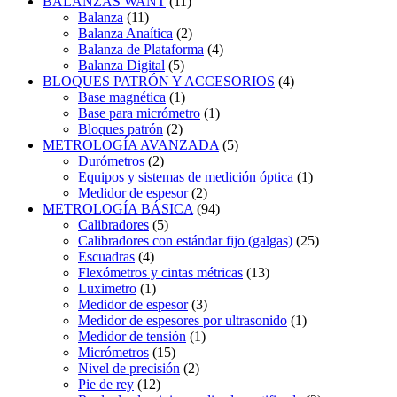
BALANZAS WANT
(11)
Balanza
(11)
Balanza Anaítica
(2)
Balanza de Plataforma
(4)
Balanza Digital
(5)
BLOQUES PATRÓN Y ACCESORIOS
(4)
Base magnética
(1)
Base para micrómetro
(1)
Bloques patrón
(2)
METROLOGÍA AVANZADA
(5)
Durómetros
(2)
Equipos y sistemas de medición óptica
(1)
Medidor de espesor
(2)
METROLOGÍA BÁSICA
(94)
Calibradores
(5)
Calibradores con estándar fijo (galgas)
(25)
Escuadras
(4)
Flexómetros y cintas métricas
(13)
Luximetro
(1)
Medidor de espesor
(3)
Medidor de espesores por ultrasonido
(1)
Medidor de tensión
(1)
Micrómetros
(15)
Nivel de precisión
(2)
Pie de rey
(12)