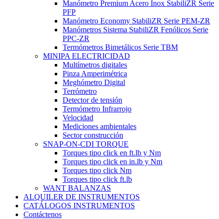
Manómetro Premium Acero Inox StabiliZR Serie
PFP
Manómetro Economy StabiliZR Serie PEM-ZR
Manómetros Sistema StabiliZR Fenólicos Serie
PPC-ZR
Termómetros Bimetálicos Serie TBM
MINIPA ELECTRICIDAD
Multímetros digitales
Pinza Amperimétrica
Meghómetro Digital
Terrómetro
Detector de tensión
Termómetro Infrarrojo
Velocidad
Mediciones ambientales
Sector construcción
SNAP-ON-CDI TORQUE
Torques tipo click en ft.lb y Nm
Torques tipo click en in.lb y Nm
Torques tipo click Nm
Torques tipo click ft.lb
WANT BALANZAS
ALQUILER DE INSTRUMENTOS
CATÁLOGOS INSTRUMENTOS
Contáctenos