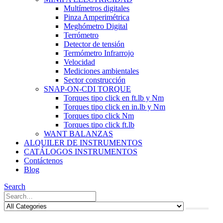
Multímetros digitales
Pinza Amperimétrica
Meghómetro Digital
Terrómetro
Detector de tensión
Termómetro Infrarrojo
Velocidad
Mediciones ambientales
Sector construcción
SNAP-ON-CDI TORQUE
Torques tipo click en ft.lb y Nm
Torques tipo click en in.lb y Nm
Torques tipo click Nm
Torques tipo click ft.lb
WANT BALANZAS
ALQUILER DE INSTRUMENTOS
CATÁLOGOS INSTRUMENTOS
Contáctenos
Blog
Search