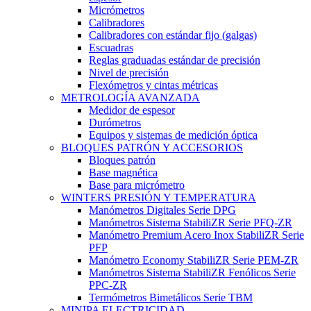
Micrómetros
Calibradores
Calibradores con estándar fijo (galgas)
Escuadras
Reglas graduadas estándar de precisión
Nivel de precisión
Flexómetros y cintas métricas
METROLOGÍA AVANZADA
Medidor de espesor
Durómetros
Equipos y sistemas de medición óptica
BLOQUES PATRÓN Y ACCESORIOS
Bloques patrón
Base magnética
Base para micrómetro
WINTERS PRESIÓN Y TEMPERATURA
Manómetros Digitales Serie DPG
Manómetros Sistema StabiliZR Serie PFQ-ZR
Manómetro Premium Acero Inox StabiliZR Serie
PFP
Manómetro Economy StabiliZR Serie PEM-ZR
Manómetros Sistema StabiliZR Fenólicos Serie
PPC-ZR
Termómetros Bimetálicos Serie TBM
MINIPA ELECTRICIDAD