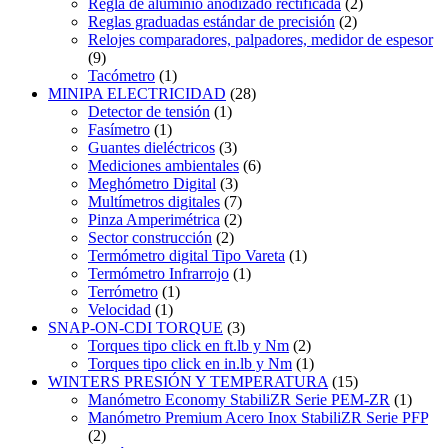
Regla de aluminio anodizado rectificada
(2)
Reglas graduadas estándar de precisión
(2)
Relojes comparadores, palpadores, medidor de espesor
(9)
Tacómetro
(1)
MINIPA ELECTRICIDAD
(28)
Detector de tensión
(1)
Fasímetro
(1)
Guantes dieléctricos
(3)
Mediciones ambientales
(6)
Meghómetro Digital
(3)
Multímetros digitales
(7)
Pinza Amperimétrica
(2)
Sector construcción
(2)
Termómetro digital Tipo Vareta
(1)
Termómetro Infrarrojo
(1)
Terrómetro
(1)
Velocidad
(1)
SNAP-ON-CDI TORQUE
(3)
Torques tipo click en ft.lb y Nm
(2)
Torques tipo click en in.lb y Nm
(1)
WINTERS PRESIÓN Y TEMPERATURA
(15)
Manómetro Economy StabiliZR Serie PEM-ZR
(1)
Manómetro Premium Acero Inox StabiliZR Serie PFP
(2)