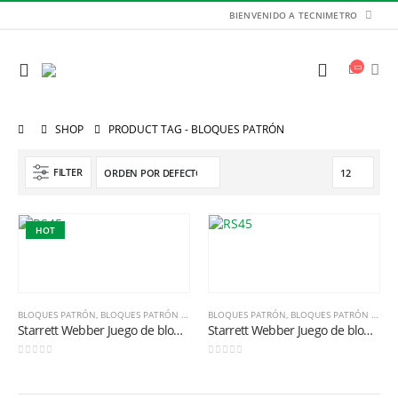
BIENVENIDO A TECNIMETRO
SHOP
PRODUCT TAG -
BLOQUES PATRÓN
FILTER
HOT
BLOQUES PATRÓN
,
BLOQUES PATRÓN Y ACCESORIOS
BLOQUES PATRÓN
,
BLOQUES PATRÓN Y ACCESORIOS
Starrett Webber Juego de bloques de precisión – Modelo: RS45.MA1 Grado 0
Starrett Webber Juego de bloques de precisión – Modelo: RS9. MA1 Grado 0
Balanza de Plataforma WT1503LB 150kg / 1g / 400mm x 300mm
0
out of 5
0
out of 5