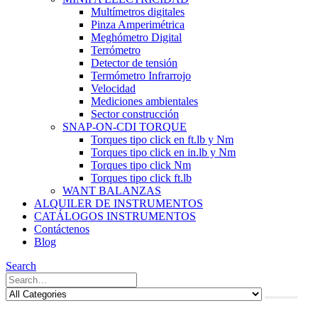
Multímetros digitales
Pinza Amperimétrica
Meghómetro Digital
Terrómetro
Detector de tensión
Termómetro Infrarrojo
Velocidad
Mediciones ambientales
Sector construcción
SNAP-ON-CDI TORQUE
Torques tipo click en ft.lb y Nm
Torques tipo click en in.lb y Nm
Torques tipo click Nm
Torques tipo click ft.lb
WANT BALANZAS
ALQUILER DE INSTRUMENTOS
CATÁLOGOS INSTRUMENTOS
Contáctenos
Blog
Search