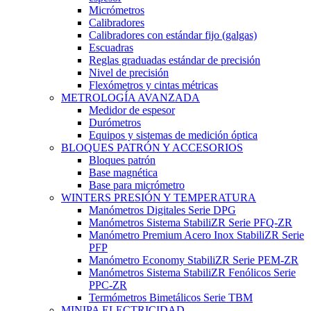
Micrómetros
Calibradores
Calibradores con estándar fijo (galgas)
Escuadras
Reglas graduadas estándar de precisión
Nivel de precisión
Flexómetros y cintas métricas
METROLOGÍA AVANZADA
Medidor de espesor
Durómetros
Equipos y sistemas de medición óptica
BLOQUES PATRÓN Y ACCESORIOS
Bloques patrón
Base magnética
Base para micrómetro
WINTERS PRESIÓN Y TEMPERATURA
Manómetros Digitales Serie DPG
Manómetros Sistema StabiliZR Serie PFQ-ZR
Manómetro Premium Acero Inox StabiliZR Serie
PFP
Manómetro Economy StabiliZR Serie PEM-ZR
Manómetros Sistema StabiliZR Fenólicos Serie
PPC-ZR
Termómetros Bimetálicos Serie TBM
MINIPA ELECTRICIDAD