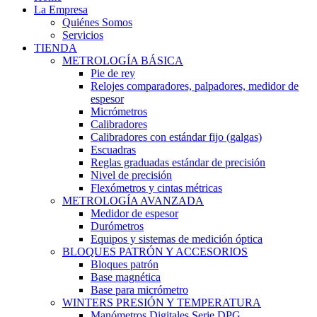
La Empresa
Quiénes Somos
Servicios
TIENDA
METROLOGÍA BÁSICA
Pie de rey
Relojes comparadores, palpadores, medidor de
espesor
Micrómetros
Calibradores
Calibradores con estándar fijo (galgas)
Escuadras
Reglas graduadas estándar de precisión
Nivel de precisión
Flexómetros y cintas métricas
METROLOGÍA AVANZADA
Medidor de espesor
Durómetros
Equipos y sistemas de medición óptica
BLOQUES PATRÓN Y ACCESORIOS
Bloques patrón
Base magnética
Base para micrómetro
WINTERS PRESIÓN Y TEMPERATURA
Manómetros Digitales Serie DPG