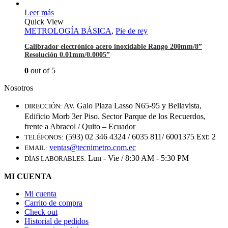
Leer más
Quick View
METROLOGÍA BÁSICA
,
Pie de rey
Calibrador electrónico acero inoxidable Rango 200mm/8”
Resolución 0.01mm/0.0005”
0
out of 5
Nosotros
Av. Galo Plaza Lasso N65-95 y Bellavista,
DIRECCIÓN:
Edificio Morb 3er Piso. Sector Parque de los Recuerdos,
frente a Abracol / Quito – Ecuador
(593) 02 346 4324 / 6035 811/ 6001375 Ext: 2
TELÉFONOS:
ventas@tecnimetro.com.ec
EMAIL:
Lun - Vie / 8:30 AM - 5:30 PM
DÍAS LABORABLES:
MI CUENTA
Mi cuenta
Carrito de compra
Check out
Historial de pedidos