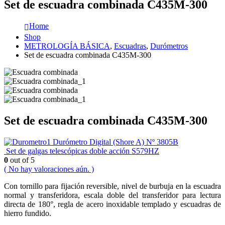
Set de escuadra combinada C435M-300
Home
Shop
METROLOGÍA BÁSICA
,
Escuadras
,
Durómetros
Set de escuadra combinada C435M-300
Set de escuadra combinada C435M-300
Durómetro Digital (Shore A) Nº 3805B
Set de galgas telescópicas doble acción S579HZ
0
out of 5
( No hay valoraciones aún. )
Con tornillo para fijación reversible, nivel de burbuja en la escuadra
normal y transferidora, escala doble del transferidor para lectura
directa de 180°, regla de acero inoxidable templado y escuadras de
hierro fundido.