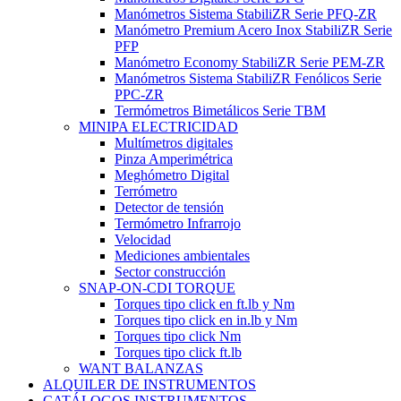
Manómetros Sistema StabiliZR Serie PFQ-ZR
Manómetro Premium Acero Inox StabiliZR Serie
PFP
Manómetro Economy StabiliZR Serie PEM-ZR
Manómetros Sistema StabiliZR Fenólicos Serie
PPC-ZR
Termómetros Bimetálicos Serie TBM
MINIPA ELECTRICIDAD
Multímetros digitales
Pinza Amperimétrica
Meghómetro Digital
Terrómetro
Detector de tensión
Termómetro Infrarrojo
Velocidad
Mediciones ambientales
Sector construcción
SNAP-ON-CDI TORQUE
Torques tipo click en ft.lb y Nm
Torques tipo click en in.lb y Nm
Torques tipo click Nm
Torques tipo click ft.lb
WANT BALANZAS
ALQUILER DE INSTRUMENTOS
CATÁLOGOS INSTRUMENTOS