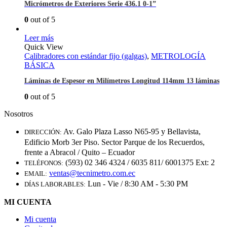
Micrómetros de Exteriores Serie 436.1 0-1”
0
out of 5
Leer más
Quick View
Calibradores con estándar fijo (galgas)
,
METROLOGÍA
BÁSICA
Láminas de Espesor en Milímetros Longitud 114mm 13 láminas
0
out of 5
Nosotros
Av. Galo Plaza Lasso N65-95 y Bellavista,
DIRECCIÓN:
Edificio Morb 3er Piso. Sector Parque de los Recuerdos,
frente a Abracol / Quito – Ecuador
(593) 02 346 4324 / 6035 811/ 6001375 Ext: 2
TELÉFONOS:
ventas@tecnimetro.com.ec
EMAIL:
Lun - Vie / 8:30 AM - 5:30 PM
DÍAS LABORABLES:
MI CUENTA
Mi cuenta