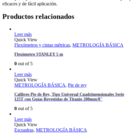
eficaces y de fácil aplicación.
Productos relacionados
Leer más
Quick View
Flexómetros y cintas métricas
,
METROLOGÍA BÁSICA
Flexómetro STANLEY 5 m
0
out of 5
Leer más
Quick View
METROLOGÍA BÁSICA
,
Pie de rey
Calibres Pie de Rey, Tipo Universal Cuadrimensionales Serie
125T con Guías Revestidas de Titanio 200mm/8″
0
out of 5
Leer más
Quick View
Escuadras
,
METROLOGÍA BÁSICA