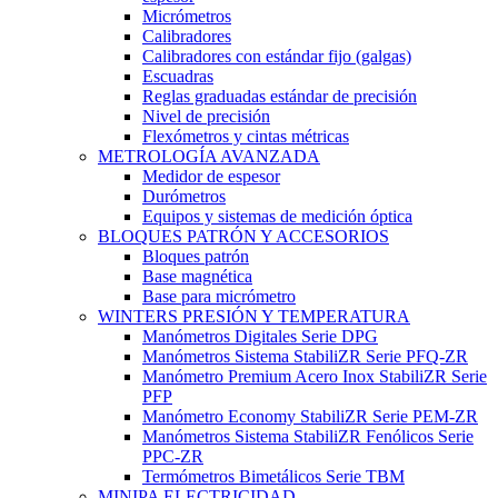
Micrómetros
Calibradores
Calibradores con estándar fijo (galgas)
Escuadras
Reglas graduadas estándar de precisión
Nivel de precisión
Flexómetros y cintas métricas
METROLOGÍA AVANZADA
Medidor de espesor
Durómetros
Equipos y sistemas de medición óptica
BLOQUES PATRÓN Y ACCESORIOS
Bloques patrón
Base magnética
Base para micrómetro
WINTERS PRESIÓN Y TEMPERATURA
Manómetros Digitales Serie DPG
Manómetros Sistema StabiliZR Serie PFQ-ZR
Manómetro Premium Acero Inox StabiliZR Serie
PFP
Manómetro Economy StabiliZR Serie PEM-ZR
Manómetros Sistema StabiliZR Fenólicos Serie
PPC-ZR
Termómetros Bimetálicos Serie TBM
MINIPA ELECTRICIDAD