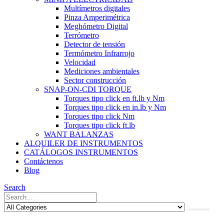
Multímetros digitales
Pinza Amperimétrica
Meghómetro Digital
Terrómetro
Detector de tensión
Termómetro Infrarrojo
Velocidad
Mediciones ambientales
Sector construcción
SNAP-ON-CDI TORQUE
Torques tipo click en ft.lb y Nm
Torques tipo click en in.lb y Nm
Torques tipo click Nm
Torques tipo click ft.lb
WANT BALANZAS
ALQUILER DE INSTRUMENTOS
CATÁLOGOS INSTRUMENTOS
Contáctenos
Blog
Search