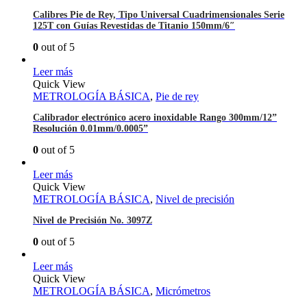
Calibres Pie de Rey, Tipo Universal Cuadrimensionales Serie
125T con Guías Revestidas de Titanio 150mm/6″
0
out of 5
Leer más
Quick View
METROLOGÍA BÁSICA
,
Pie de rey
Calibrador electrónico acero inoxidable Rango 300mm/12”
Resolución 0.01mm/0.0005”
0
out of 5
Leer más
Quick View
METROLOGÍA BÁSICA
,
Nivel de precisión
Nivel de Precisión No. 3097Z
0
out of 5
Leer más
Quick View
METROLOGÍA BÁSICA
,
Micrómetros