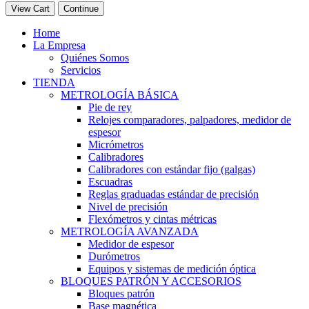
View Cart
Continue
Home
La Empresa
Quiénes Somos
Servicios
TIENDA
METROLOGÍA BÁSICA
Pie de rey
Relojes comparadores, palpadores, medidor de
espesor
Micrómetros
Calibradores
Calibradores con estándar fijo (galgas)
Escuadras
Reglas graduadas estándar de precisión
Nivel de precisión
Flexómetros y cintas métricas
METROLOGÍA AVANZADA
Medidor de espesor
Durómetros
Equipos y sistemas de medición óptica
BLOQUES PATRÓN Y ACCESORIOS
Bloques patrón
Base magnética