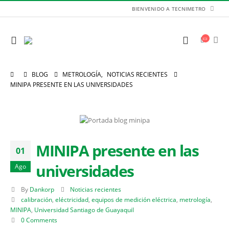
BIENVENIDO A TECNIMETRO
BLOG
METROLOGÍA
,
NOTICIAS RECIENTES
MINIPA PRESENTE EN LAS UNIVERSIDADES
MINIPA presente en las
01
universidades
Ago
By
Dankorp
Noticias recientes
calibración
,
eléctricidad
,
equipos de medición eléctrica
,
metrología
,
MINIPA
,
Universidad Santiago de Guayaquil
0 Comments