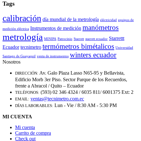
Tags
calibración
día mundial de la metrología
eléctricidad
equipos de
manómetros
Instrumentos de medición
medición eléctrica
metrología
Starrettt
MINIPA
Patrocinio
Starrett
starrett ecuador
termómetros bimétalicos
Ecuador
tecnimetro
Universidad
winters ecuador
Santiago de Guayaquil
venta de instrumentos
Nosotros
Av. Galo Plaza Lasso N65-95 y Bellavista,
DIRECCIÓN:
Edificio Morb 3er Piso. Sector Parque de los Recuerdos,
frente a Abracol / Quito – Ecuador
(593) 02 346 4324 / 6035 811/ 6001375 Ext: 2
TELÉFONOS:
ventas@tecnimetro.com.ec
EMAIL:
Lun - Vie / 8:30 AM - 5:30 PM
DÍAS LABORABLES:
MI CUENTA
Mi cuenta
Carrito de compra
Check out