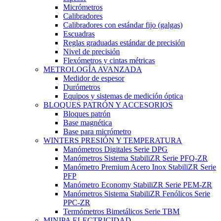
Micrómetros
Calibradores
Calibradores con estándar fijo (galgas)
Escuadras
Reglas graduadas estándar de precisión
Nivel de precisión
Flexómetros y cintas métricas
METROLOGÍA AVANZADA
Medidor de espesor
Durómetros
Equipos y sistemas de medición óptica
BLOQUES PATRÓN Y ACCESORIOS
Bloques patrón
Base magnética
Base para micrómetro
WINTERS PRESIÓN Y TEMPERATURA
Manómetros Digitales Serie DPG
Manómetros Sistema StabiliZR Serie PFQ-ZR
Manómetro Premium Acero Inox StabiliZR Serie
PFP
Manómetro Economy StabiliZR Serie PEM-ZR
Manómetros Sistema StabiliZR Fenólicos Serie
PPC-ZR
Termómetros Bimetálicos Serie TBM
MINIPA ELECTRICIDAD