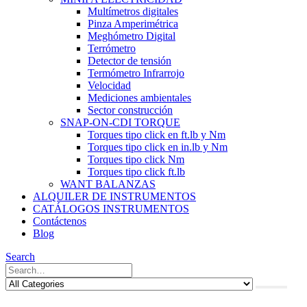
Multímetros digitales
Pinza Amperimétrica
Meghómetro Digital
Terrómetro
Detector de tensión
Termómetro Infrarrojo
Velocidad
Mediciones ambientales
Sector construcción
SNAP-ON-CDI TORQUE
Torques tipo click en ft.lb y Nm
Torques tipo click en in.lb y Nm
Torques tipo click Nm
Torques tipo click ft.lb
WANT BALANZAS
ALQUILER DE INSTRUMENTOS
CATÁLOGOS INSTRUMENTOS
Contáctenos
Blog
Search