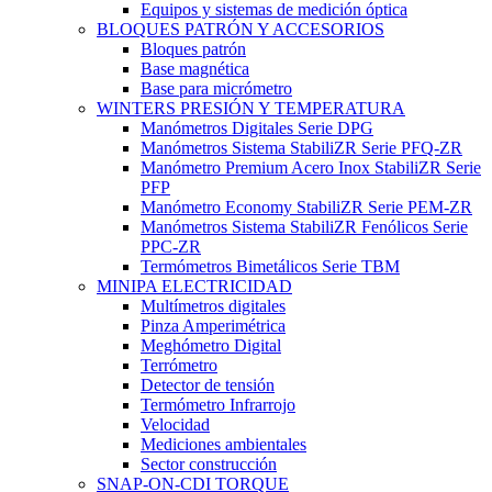
Equipos y sistemas de medición óptica
BLOQUES PATRÓN Y ACCESORIOS
Bloques patrón
Base magnética
Base para micrómetro
WINTERS PRESIÓN Y TEMPERATURA
Manómetros Digitales Serie DPG
Manómetros Sistema StabiliZR Serie PFQ-ZR
Manómetro Premium Acero Inox StabiliZR Serie
PFP
Manómetro Economy StabiliZR Serie PEM-ZR
Manómetros Sistema StabiliZR Fenólicos Serie
PPC-ZR
Termómetros Bimetálicos Serie TBM
MINIPA ELECTRICIDAD
Multímetros digitales
Pinza Amperimétrica
Meghómetro Digital
Terrómetro
Detector de tensión
Termómetro Infrarrojo
Velocidad
Mediciones ambientales
Sector construcción
SNAP-ON-CDI TORQUE