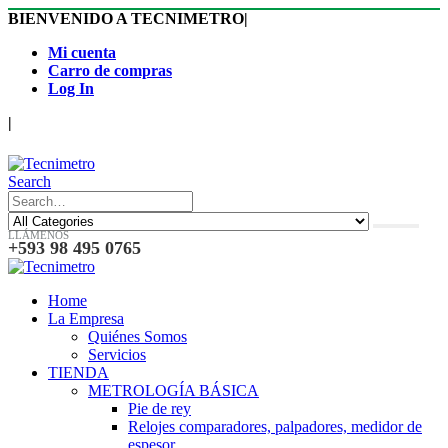
BIENVENIDO A TECNIMETRO
|
Mi cuenta
Carro de compras
Log In
|
Search
LLÁMENOS
+593 98 495 0765
Home
La Empresa
Quiénes Somos
Servicios
TIENDA
METROLOGÍA BÁSICA
Pie de rey
Relojes comparadores, palpadores, medidor de
espesor