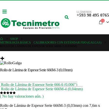
LLÁMENOS
+593 98 495 0765
SHOP
METROLOGÍA BÁSICA
,
CALIBRADORES CON ESTÁNDAR FIJO (GALGAS)
ROLLO DE LÁMINA DE ESPESOR SERIE 666M-3 (0,03MM)
Rollo de Lámina de Espesor Serie 666M-3 (0,03mm)
Rollo de Lámina de Espesor Serie 666-6 (0,006″)
Rollo de Lámina de Espesor Serie 666M-4 (0,04mm)
( No hay valoraciones aún. )
0
out of 5
Rollo de Lámina de Espesor Serie 666M-3 (0,03mm) con 7,6m x