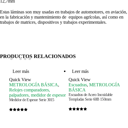
12,7mm
Estas láminas son muy usadas en trabajos de automotores, en aviación,
en la fabricación y mantenimiento de equipos agrícolas, así como en
trabajos de matrices, dispositivos y trabajos experimentales.
PRODUCTOS RELACIONADOS
Leer más
Leer más
Quick View
Quick View
jo
METROLOGÍA BÁSICA
,
Escuadras
,
METROLOGÍA
Relojes comparadores,
BÁSICA
palpadores, medidor de espesor
Escuadras de Acero Inoxidable
Templadas Serie 60B 150mm
Medidor de Espesor Serie 3015
0
out of 5
0
out of 5
Nosotros