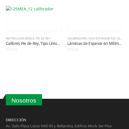
METROLOGÍA BÁSICA
,
PIE DE REY
CALIBRADORES CON ESTÁNDAR FIJO (GALGAS)
Calibres Pie de Rey, Tipo Universal Cuadrimensionales Serie 125 150mm/6″
Láminas de Espesor en Milímetros Longitud 114mm 13 láminas
0
out of 5
0
out of 5
Nosotros
DIRECCIÓN:
Av. Galo Plaza Lasso N65-95 y Bellavista, Edificio Morb 3er Piso.