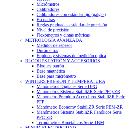
Micrómetros
Calibradores
Calibradores con estándar fijo (galgas)
Escuadras
Reglas graduadas estándar de precisión
Nivel de precisión
Flexómetros y cintas métricas
METROLOGÍA AVANZADA
Medidor de espesor
Durómetros
Equipos y sistemas de medición óptica
BLOQUES PATRÓN Y ACCESORIOS
Bloques patrón
Base magnética
Base para micrómetro
WINTERS PRESIÓN Y TEMPERATURA
Manómetros Digitales Serie DPG
Manómetros Sistema StabiliZR Serie PFQ-ZR
Manómetro Premium Acero Inox StabiliZR Serie
PFP
Manómetro Economy StabiliZR Serie PEM-ZR
Manómetros Sistema StabiliZR Fenólicos Serie
PPC-ZR
Termómetros Bimetálicos Serie TBM
MINIPA ELECTRICIDAD