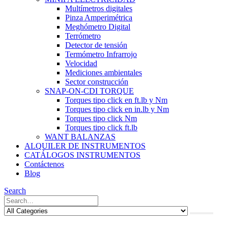
Multímetros digitales
Pinza Amperimétrica
Meghómetro Digital
Terrómetro
Detector de tensión
Termómetro Infrarrojo
Velocidad
Mediciones ambientales
Sector construcción
SNAP-ON-CDI TORQUE
Torques tipo click en ft.lb y Nm
Torques tipo click en in.lb y Nm
Torques tipo click Nm
Torques tipo click ft.lb
WANT BALANZAS
ALQUILER DE INSTRUMENTOS
CATÁLOGOS INSTRUMENTOS
Contáctenos
Blog
Search