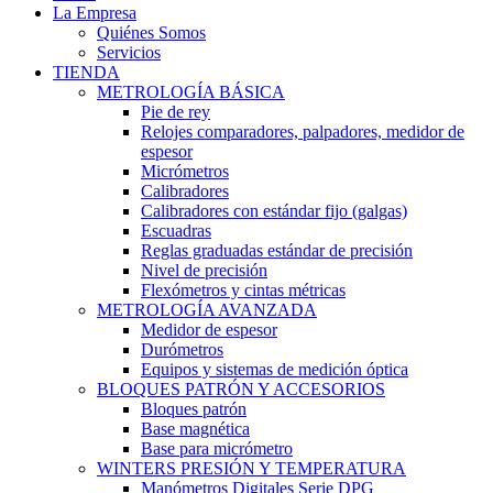
La Empresa
Quiénes Somos
Servicios
TIENDA
METROLOGÍA BÁSICA
Pie de rey
Relojes comparadores, palpadores, medidor de
espesor
Micrómetros
Calibradores
Calibradores con estándar fijo (galgas)
Escuadras
Reglas graduadas estándar de precisión
Nivel de precisión
Flexómetros y cintas métricas
METROLOGÍA AVANZADA
Medidor de espesor
Durómetros
Equipos y sistemas de medición óptica
BLOQUES PATRÓN Y ACCESORIOS
Bloques patrón
Base magnética
Base para micrómetro
WINTERS PRESIÓN Y TEMPERATURA
Manómetros Digitales Serie DPG