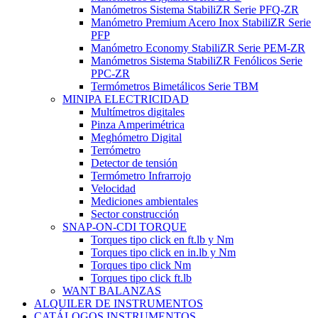
Manómetros Sistema StabiliZR Serie PFQ-ZR
Manómetro Premium Acero Inox StabiliZR Serie
PFP
Manómetro Economy StabiliZR Serie PEM-ZR
Manómetros Sistema StabiliZR Fenólicos Serie
PPC-ZR
Termómetros Bimetálicos Serie TBM
MINIPA ELECTRICIDAD
Multímetros digitales
Pinza Amperimétrica
Meghómetro Digital
Terrómetro
Detector de tensión
Termómetro Infrarrojo
Velocidad
Mediciones ambientales
Sector construcción
SNAP-ON-CDI TORQUE
Torques tipo click en ft.lb y Nm
Torques tipo click en in.lb y Nm
Torques tipo click Nm
Torques tipo click ft.lb
WANT BALANZAS
ALQUILER DE INSTRUMENTOS
CATÁLOGOS INSTRUMENTOS