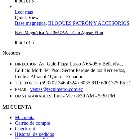
0
out of 5
Leer más
Quick View
Base magnética
,
BLOQUES PATRÓN Y ACCESORIOS
Base Magnética No. 3657AA – Con Ajuste Fino
0
out of 5
Nosotros
Av. Galo Plaza Lasso N65-95 y Bellavista,
DIRECCIÓN:
Edificio Morb 3er Piso. Sector Parque de los Recuerdos,
frente a Abracol / Quito – Ecuador
(593) 02 346 4324 / 6035 811/ 6001375 Ext: 2
TELÉFONOS:
ventas@tecnimetro.com.ec
EMAIL:
Lun - Vie / 8:30 AM - 5:30 PM
DÍAS LABORABLES:
MI CUENTA
Mi cuenta
Carrito de compra
Check out
Historial de pedidos