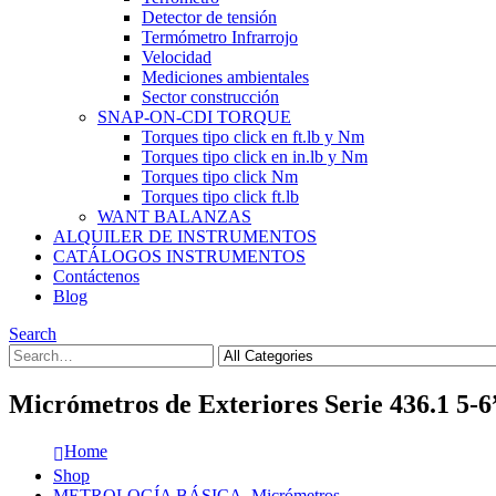
Detector de tensión
Termómetro Infrarrojo
Velocidad
Mediciones ambientales
Sector construcción
SNAP-ON-CDI TORQUE
Torques tipo click en ft.lb y Nm
Torques tipo click en in.lb y Nm
Torques tipo click Nm
Torques tipo click ft.lb
WANT BALANZAS
ALQUILER DE INSTRUMENTOS
CATÁLOGOS INSTRUMENTOS
Contáctenos
Blog
Search
Micrómetros de Exteriores Serie 436.1 5-6
Home
Shop
METROLOGÍA BÁSICA
,
Micrómetros