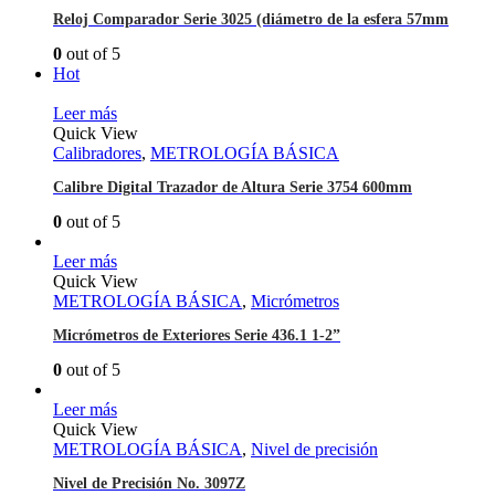
Reloj Comparador Serie 3025 (diámetro de la esfera 57mm
0
out of 5
Hot
Leer más
Quick View
Calibradores
,
METROLOGÍA BÁSICA
Calibre Digital Trazador de Altura Serie 3754 600mm
0
out of 5
Leer más
Quick View
METROLOGÍA BÁSICA
,
Micrómetros
Micrómetros de Exteriores Serie 436.1 1-2”
0
out of 5
Leer más
Quick View
METROLOGÍA BÁSICA
,
Nivel de precisión
Nivel de Precisión No. 3097Z