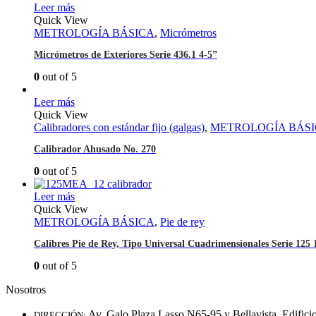
Leer más
Quick View
METROLOGÍA BÁSICA
,
Micrómetros
Micrómetros de Exteriores Serie 436.1 4-5”
0
out of 5
Leer más
Quick View
Calibradores con estándar fijo (galgas)
,
METROLOGÍA BÁS
Calibrador Ahusado No. 270
0
out of 5
Leer más
Quick View
METROLOGÍA BÁSICA
,
Pie de rey
Calibres Pie de Rey, Tipo Universal Cuadrimensionales Serie 12
0
out of 5
Nosotros
Av. Galo Plaza Lasso N65-95 y Bellavista, Edifici
DIRECCIÓN: