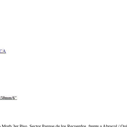
ICA
5 150mm/6″
o Morb 3er Piso. Sector Parque de los Recuerdos, frente a Abracol / Qu