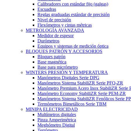
Calibradores con estándar fijo (galgas)
Escuadras
Reglas graduadas estándar de precisión
Nivel de precisión
Flexómetros y cintas métricas
METROLOGÍA AVANZADA
Medidor de espesor
Durómetros
Equipos y sistemas de medición óptica
BLOQUES PATRÓN Y ACCESORIOS
Bloques patrón
Base magnética
Base para micrómetro
WINTERS PRESIÓN Y TEMPERATURA
Manómetros Digitales Serie DPG
Manómetros Sistema StabiliZR Serie PFQ-ZR
Manómetro Premium Acero Inox StabiliZR Serie 
Manómetro Economy StabiliZR Serie PEM-ZR
Manómetros Sistema StabiliZR Fenólicos Serie 
Termómetros Bimetálicos Serie TBM
MINIPA ELECTRICIDAD
Multímetros digitales
Pinza Amperimétrica
Meghómetro Digital
Terrómetro