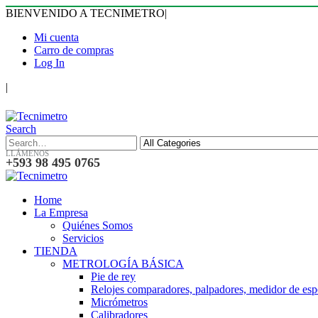
BIENVENIDO A TECNIMETRO
|
Mi cuenta
Carro de compras
Log In
|
Search
LLÁMENOS
+593 98 495 0765
Home
La Empresa
Quiénes Somos
Servicios
TIENDA
METROLOGÍA BÁSICA
Pie de rey
Relojes comparadores, palpadores, medidor de esp
Micrómetros
Calibradores