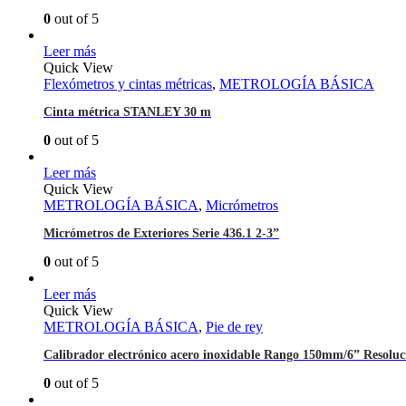
0
out of 5
Leer más
Quick View
Flexómetros y cintas métricas
,
METROLOGÍA BÁSICA
Cinta métrica STANLEY 30 m
0
out of 5
Leer más
Quick View
METROLOGÍA BÁSICA
,
Micrómetros
Micrómetros de Exteriores Serie 436.1 2-3”
0
out of 5
Leer más
Quick View
METROLOGÍA BÁSICA
,
Pie de rey
Calibrador electrónico acero inoxidable Rango 150mm/6” Resolu
0
out of 5