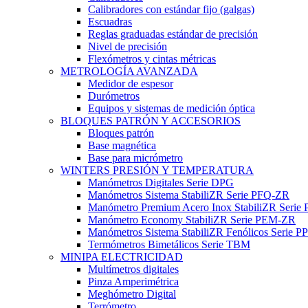
Calibradores con estándar fijo (galgas)
Escuadras
Reglas graduadas estándar de precisión
Nivel de precisión
Flexómetros y cintas métricas
METROLOGÍA AVANZADA
Medidor de espesor
Durómetros
Equipos y sistemas de medición óptica
BLOQUES PATRÓN Y ACCESORIOS
Bloques patrón
Base magnética
Base para micrómetro
WINTERS PRESIÓN Y TEMPERATURA
Manómetros Digitales Serie DPG
Manómetros Sistema StabiliZR Serie PFQ-ZR
Manómetro Premium Acero Inox StabiliZR Serie 
Manómetro Economy StabiliZR Serie PEM-ZR
Manómetros Sistema StabiliZR Fenólicos Serie 
Termómetros Bimetálicos Serie TBM
MINIPA ELECTRICIDAD
Multímetros digitales
Pinza Amperimétrica
Meghómetro Digital
Terrómetro