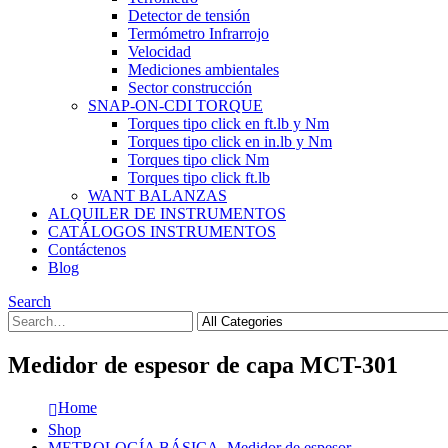
Detector de tensión
Termómetro Infrarrojo
Velocidad
Mediciones ambientales
Sector construcción
SNAP-ON-CDI TORQUE
Torques tipo click en ft.lb y Nm
Torques tipo click en in.lb y Nm
Torques tipo click Nm
Torques tipo click ft.lb
WANT BALANZAS
ALQUILER DE INSTRUMENTOS
CATÁLOGOS INSTRUMENTOS
Contáctenos
Blog
Search
Medidor de espesor de capa MCT-301
Home
Shop
METROLOGÍA BÁSICA
,
Medidor de espesor