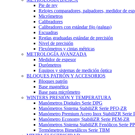
Pie de rey
Relojes comparadores, palpadores, medidor de esp
Micrómetros
Calibradores
Calibradores con estándar fijo (galgas)
Escuadras
Reglas graduadas estándar de precisión
Nivel de precisión
Flexómetros y cintas métricas
METROLOGÍA AVANZADA
Medidor de espesor
Durómetros
Equipos y sistemas de medición óptica
BLOQUES PATRÓN Y ACCESORIOS
Bloques patrón
Base magnética
Base para micrómetro
WINTERS PRESIÓN Y TEMPERATURA
Manómetros Digitales Serie DPG
Manómetros Sistema StabiliZR Serie PFQ-ZR
Manómetro Premium Acero Inox StabiliZR Serie 
Manómetro Economy StabiliZR Serie PEM-ZR
Manómetros Sistema StabiliZR Fenólicos Serie 
Termómetros Bimetálicos Serie TBM