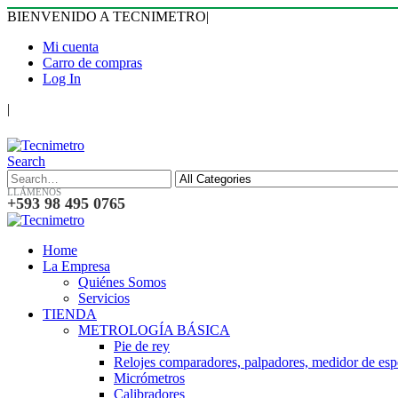
BIENVENIDO A TECNIMETRO
|
Mi cuenta
Carro de compras
Log In
|
Search
LLÁMENOS
+593 98 495 0765
Home
La Empresa
Quiénes Somos
Servicios
TIENDA
METROLOGÍA BÁSICA
Pie de rey
Relojes comparadores, palpadores, medidor de esp
Micrómetros
Calibradores