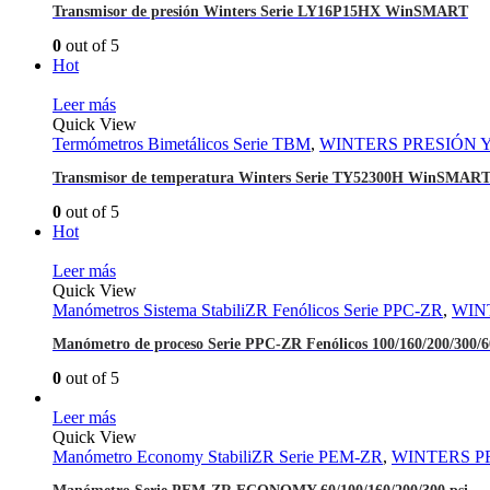
Transmisor de presión Winters Serie LY16P15HX WinSMART
0
out of 5
Hot
Leer más
Quick View
Termómetros Bimetálicos Serie TBM
,
WINTERS PRESIÓN 
Transmisor de temperatura Winters Serie TY52300H WinSMAR
0
out of 5
Hot
Leer más
Quick View
Manómetros Sistema StabiliZR Fenólicos Serie PPC-ZR
,
WIN
Manómetro de proceso Serie PPC-ZR Fenólicos 100/160/200/300/6
0
out of 5
Leer más
Quick View
Manómetro Economy StabiliZR Serie PEM-ZR
,
WINTERS P