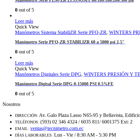
Manómetro Serie PEM-ZR ECONOMY 60/100/160/200/300 psi
0
out of 5
Leer más
Quick View
Manómetros Sistema StabiliZR Serie PFQ-ZR
,
WINTERS PR
Manómetro Serie PFQ-ZR STABILIZR 60 a 5000 psi 2,5″
0
out of 5
Leer más
Quick View
Manómetros Digitales Serie DPG
,
WINTERS PRESIÓN Y 
Manómetro Digital Serie DPG 0-15000 PSI 0.5%FE
0
out of 5
Nosotros
Av. Galo Plaza Lasso N65-95 y Bellavista, Edifici
DIRECCIÓN:
(593) 02 346 4324 / 6035 811/ 6001375 Ext: 2
TELÉFONOS:
ventas@tecnimetro.com.ec
EMAIL:
Lun - Vie / 8:30 AM - 5:30 PM
DÍAS LABORABLES: