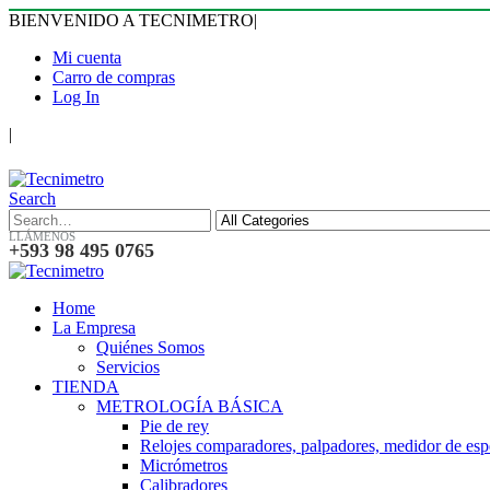
BIENVENIDO A TECNIMETRO
|
Mi cuenta
Carro de compras
Log In
|
Search
LLÁMENOS
+593 98 495 0765
Home
La Empresa
Quiénes Somos
Servicios
TIENDA
METROLOGÍA BÁSICA
Pie de rey
Relojes comparadores, palpadores, medidor de esp
Micrómetros
Calibradores