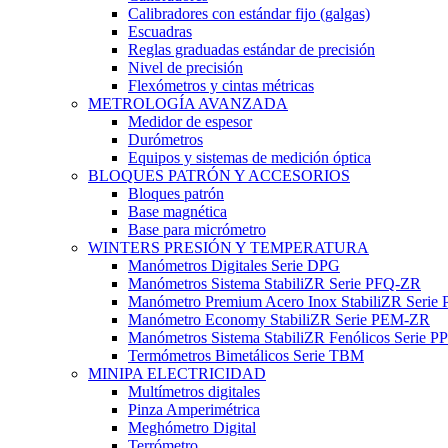
Calibradores con estándar fijo (galgas)
Escuadras
Reglas graduadas estándar de precisión
Nivel de precisión
Flexómetros y cintas métricas
METROLOGÍA AVANZADA
Medidor de espesor
Durómetros
Equipos y sistemas de medición óptica
BLOQUES PATRÓN Y ACCESORIOS
Bloques patrón
Base magnética
Base para micrómetro
WINTERS PRESIÓN Y TEMPERATURA
Manómetros Digitales Serie DPG
Manómetros Sistema StabiliZR Serie PFQ-ZR
Manómetro Premium Acero Inox StabiliZR Serie 
Manómetro Economy StabiliZR Serie PEM-ZR
Manómetros Sistema StabiliZR Fenólicos Serie 
Termómetros Bimetálicos Serie TBM
MINIPA ELECTRICIDAD
Multímetros digitales
Pinza Amperimétrica
Meghómetro Digital
Terrómetro