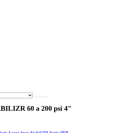
ILIZR 60 a 200 psi 4″
um Acero Inox StabiliZR Serie PFP