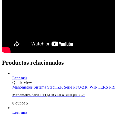
Productos relacionados
Leer más
Quick View
Manómetros Sistema StabiliZR Serie PFQ-ZR
,
WINTERS PR
Manómetro Serie PFQ-DRY 60 a 3000 psi 2,5″
0
out of 5
Leer más