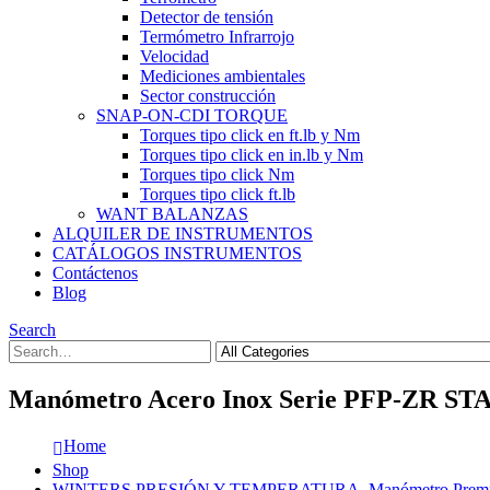
Detector de tensión
Termómetro Infrarrojo
Velocidad
Mediciones ambientales
Sector construcción
SNAP-ON-CDI TORQUE
Torques tipo click en ft.lb y Nm
Torques tipo click en in.lb y Nm
Torques tipo click Nm
Torques tipo click ft.lb
WANT BALANZAS
ALQUILER DE INSTRUMENTOS
CATÁLOGOS INSTRUMENTOS
Contáctenos
Blog
Search
Manómetro Acero Inox Serie PFP-ZR STAB
Home
Shop
WINTERS PRESIÓN Y TEMPERATURA
,
Manómetro Premi