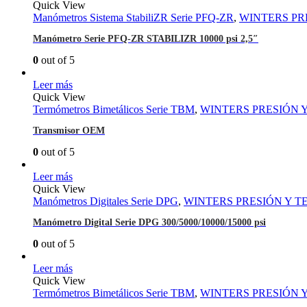
Quick View
Manómetros Sistema StabiliZR Serie PFQ-ZR
,
WINTERS PR
Manómetro Serie PFQ-ZR STABILIZR 10000 psi 2,5″
0
out of 5
Leer más
Quick View
Termómetros Bimetálicos Serie TBM
,
WINTERS PRESIÓN 
Transmisor OEM
0
out of 5
Leer más
Quick View
Manómetros Digitales Serie DPG
,
WINTERS PRESIÓN Y 
Manómetro Digital Serie DPG 300/5000/10000/15000 psi
0
out of 5
Leer más
Quick View
Termómetros Bimetálicos Serie TBM
,
WINTERS PRESIÓN 