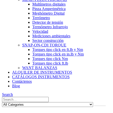
Multímetros digitales
Pinza Amperimétrica
Meghómetro Digital
Terrómetro
Detector de tensión
Termómetro Infrarrojo
Velocidad
Mediciones ambientales
Sector construcción
SNAP-ON-CDI TORQUE
Torques tipo click en ft.lb y Nm
Torques tipo click en in.lb y Nm
Torques tipo click Nm
Torques tipo click ft.lb
WANT BALANZAS
ALQUILER DE INSTRUMENTOS
CATÁLOGOS INSTRUMENTOS
Contáctenos
Blog
Search