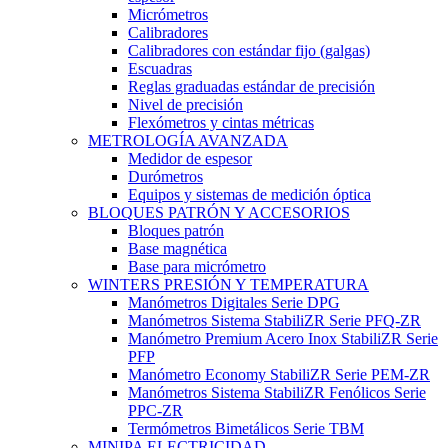
Micrómetros
Calibradores
Calibradores con estándar fijo (galgas)
Escuadras
Reglas graduadas estándar de precisión
Nivel de precisión
Flexómetros y cintas métricas
METROLOGÍA AVANZADA
Medidor de espesor
Durómetros
Equipos y sistemas de medición óptica
BLOQUES PATRÓN Y ACCESORIOS
Bloques patrón
Base magnética
Base para micrómetro
WINTERS PRESIÓN Y TEMPERATURA
Manómetros Digitales Serie DPG
Manómetros Sistema StabiliZR Serie PFQ-ZR
Manómetro Premium Acero Inox StabiliZR Serie
PFP
Manómetro Economy StabiliZR Serie PEM-ZR
Manómetros Sistema StabiliZR Fenólicos Serie
PPC-ZR
Termómetros Bimetálicos Serie TBM
MINIPA ELECTRICIDAD