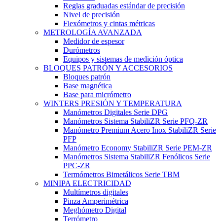
Reglas graduadas estándar de precisión
Nivel de precisión
Flexómetros y cintas métricas
METROLOGÍA AVANZADA
Medidor de espesor
Durómetros
Equipos y sistemas de medición óptica
BLOQUES PATRÓN Y ACCESORIOS
Bloques patrón
Base magnética
Base para micrómetro
WINTERS PRESIÓN Y TEMPERATURA
Manómetros Digitales Serie DPG
Manómetros Sistema StabiliZR Serie PFQ-ZR
Manómetro Premium Acero Inox StabiliZR Serie
PFP
Manómetro Economy StabiliZR Serie PEM-ZR
Manómetros Sistema StabiliZR Fenólicos Serie
PPC-ZR
Termómetros Bimetálicos Serie TBM
MINIPA ELECTRICIDAD
Multímetros digitales
Pinza Amperimétrica
Meghómetro Digital
Terrómetro