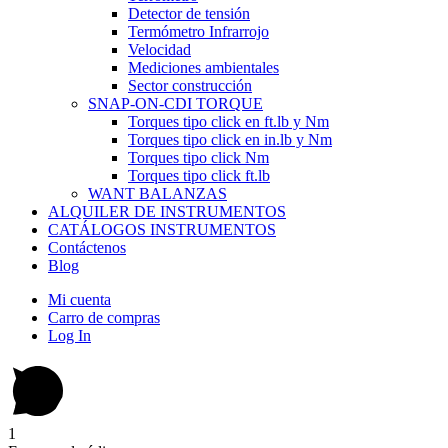
Detector de tensión
Termómetro Infrarrojo
Velocidad
Mediciones ambientales
Sector construcción
SNAP-ON-CDI TORQUE
Torques tipo click en ft.lb y Nm
Torques tipo click en in.lb y Nm
Torques tipo click Nm
Torques tipo click ft.lb
WANT BALANZAS
ALQUILER DE INSTRUMENTOS
CATÁLOGOS INSTRUMENTOS
Contáctenos
Blog
Mi cuenta
Carro de compras
Log In
1